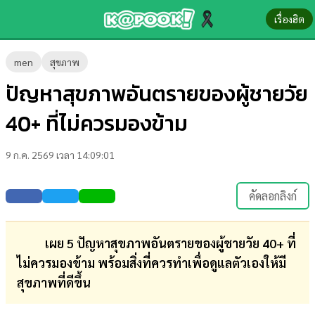
เรื่องฮิต
ข่าว-
men
สุขภาพ
ความ
ปัญหาสุขภาพอันตรายของผู้ชายวัย
รู้
40+ ที่ไม่ควรมองข้าม
ข่าว
9 ก.ค. 2569 เวลา 14:09:01
ข่าว
บันเทิง
คัดลอกลิงก์
ตรวจ
หวย
เผย 5 ปัญหาสุขภาพอันตรายของผู้ชายวัย 40+ ที่
ไม่ควรมองข้าม พร้อมสิ่งที่ควรทำเพื่อดูแลตัวเองให้มี
ผล
สุขภาพที่ดีขึ้น
บอล
สด