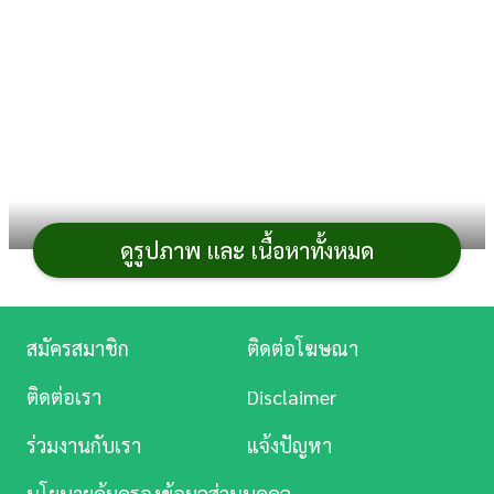
การ
เงิน
การ
ศึกษา
บันเทิง
ดูรูปภาพ และ เนื้อหาทั้งหมด
ดู
หนัง
เมื่อผู้ชายก้าวเข้าสู่วัย 40 ปี ร่างกายย่อมมีการ
เปลี่ยนแปลงที่สำคัญ ทั้งจากกระบวนการชราภาพตาม
Music
สมัครสมาชิก
ติดต่อโฆษณา
ธรรมชาติและจากการสะสมของพฤติกรรมในชีวิตประจำวัน
Station
ซึ่งการละเลยสัญญาณเตือนเหล่านี้อาจนำไปสู่ปัญหา
สุขภาพ
ติดต่อเรา
Disclaimer
ละคร
ร้ายแรงที่ส่งผลกระทบต่อคุณภาพชีวิตในระยะยาวได้ โดย
ร่วมงานกับเรา
แจ้งปัญหา
ในวันนี้เราจะพาคุณไปสำรวจ
ปัญหาสุขภาพ
อันตรายที่
บันเทิง
ผู้ชายวัย 40+
ควรให้ความสำคัญ และแนวทางการดูแลตัว
นโยบายคุ้มครองข้อมูลส่วนบุคคล