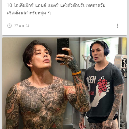
10 ไอเดียมิกซ์ แอนด์ แมตช์ แต่งตัวต้อนรับเทศกาลวัน
คริสต์มาสสำหรับหนุ่ม ๆ
more_vert
query_builder
27 พ.ย. 24