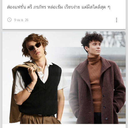
ส่องแฟชั่น ตรี ภรภัทร หล่อเข้ม เรียบง่าย แต่มีสไตล์สุด ๆ
more_vert
query_builder
9 เม.ย. 26