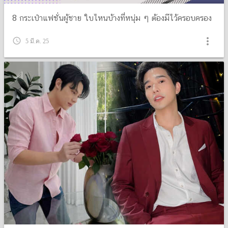
8 กระเป๋าแฟชั่นผู้ชาย ใบไหนบ้างที่หนุ่ม ๆ ต้องมีไว้ครอบครอง
more_vert
query_builder
5 มี.ค. 25