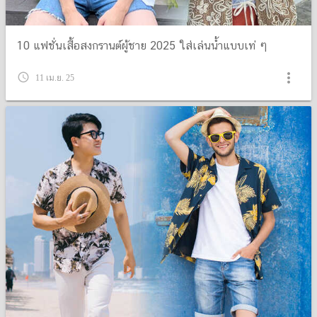
10 แฟชั่นเสื้อสงกรานต์ผู้ชาย 2025 ใส่เล่นน้ำแบบเท่ ๆ
more_vert
query_builder
11 เม.ย. 25