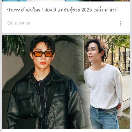
นำเทรนด์ก่อนใคร ! ส่อง 9 แฟชั่นผู้ชาย 2025 เท่ล้ำ มาแรง
more_vert
query_builder
18 ธ.ค. 24