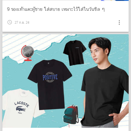
9 รองเท้าแตะผู้ชาย ใส่สบาย เหมาะไว้ใส่ในวันชิล ๆ
more_vert
query_builder
27 ก.ย. 24