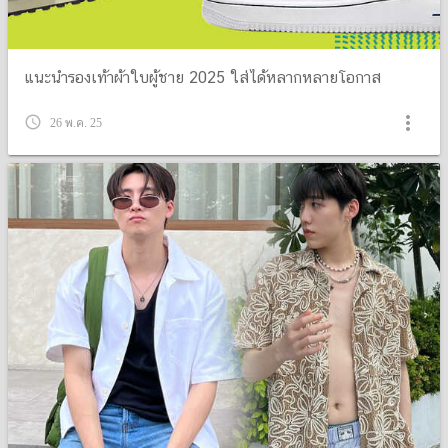
แนะนำรองเท้าผ้าใบผู้ชาย 2025 ใส่ได้หลากหลายโอกาส
more_vert
query_builder
26 พ.ค. 25