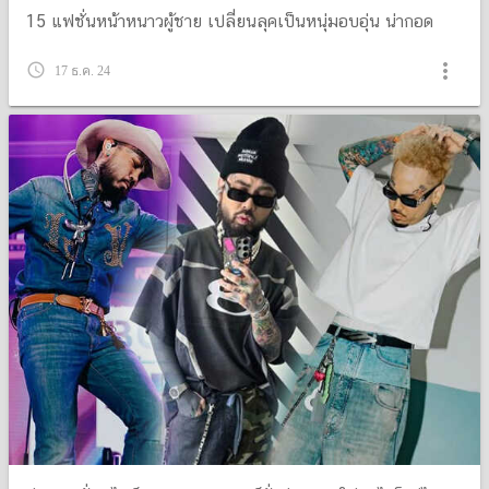
15 แฟชั่นหน้าหนาวผู้ชาย เปลี่ยนลุคเป็นหนุ่มอบอุ่น น่ากอด
more_vert
query_builder
17 ธ.ค. 24