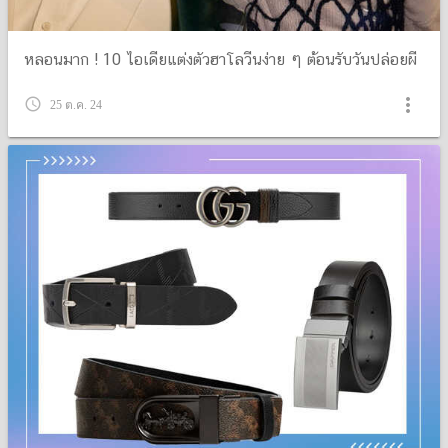
หลอนมาก ! 10 ไอเดียแต่งตัวฮาโลวีนง่าย ๆ ต้อนรับวันปล่อยผี
more_vert
query_builder
25 ต.ค. 24