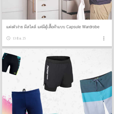
แต่งตัวง่าย มีสไตล์ แค่มีตู้เสื้อผ้าแบบ Capsule Wardrobe
more_vert
query_builder
13 มิ.ย. 25