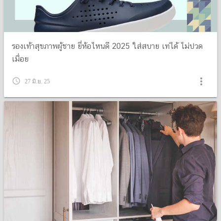
รองเท้าสุขภาพผู้ชาย ยี่ห้อไหนดี 2025 ใส่สบาย เท่ได้ ไม่ปวด
เมื่อย
more_vert
query_builder
27 มิ.ย. 25