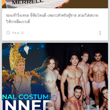
รองเท้าวิ่งเทรล ยี่ห้อไหนดี เหมาะสำหรับผู้ชาย สวมใส่สบาย
ให้การยึดเกาะดี
more_vert
query_builder
9 ต.ค. 25