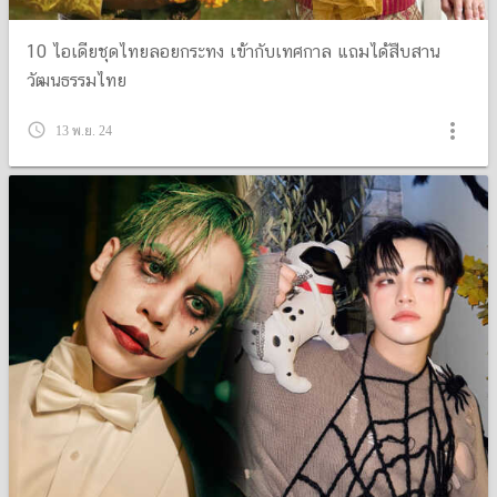
10 ไอเดียชุดไทยลอยกระทง เข้ากับเทศกาล แถมได้สืบสาน
วัฒนธรรมไทย
more_vert
query_builder
13 พ.ย. 24