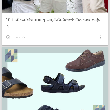
10 ไอเดียแต่งตัวสบาย ๆ แต่ดูมีสไตล์สำหรับวันหยุดของหนุ่ม
ๆ
more_vert
query_builder
18 ก.ค. 25