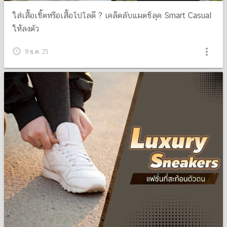
ใส่เสื้อเชิ้ตหรือเสื้อโปโลดี ? เคล็ดลับแมตช์ลุค Smart Casual
ให้ลงตัว
more_vert
query_builder
9 ธ.ค. 25