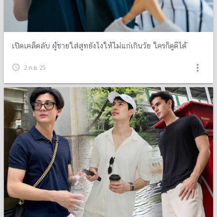
เปิดเคล็ดลับ ผู้ชายใส่สูทยังไงให้ไม่แก่เกินวัย ใครก็ดูดีได้
more_vert
query_builder
2 ก.ย. 25