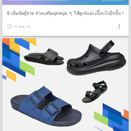
8 เข็มขัดผู้ชาย ช่วยเสริมลุคหนุ่ม ๆ ให้ดูเท่และเนี้ยบไปอีกขั้น !
more_vert
query_builder
11 ต.ค. 24