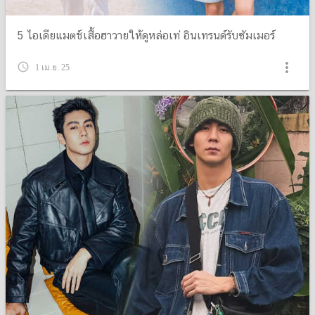
5 ไอเดียแมตช์เสื้อฮาวายให้ดูหล่อเท่ อินเทรนด์รับซัมเมอร์
more_vert
query_builder
1 เม.ย. 25