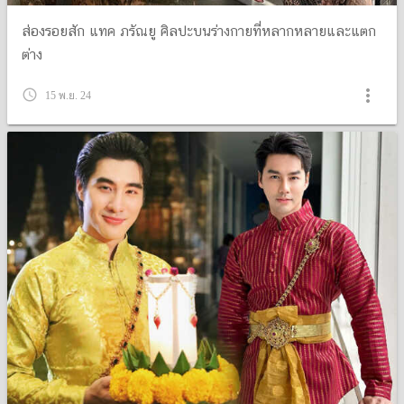
ส่องรอยสัก แทค ภรัณยู ศิลปะบนร่างกายที่หลากหลายและแตก
ต่าง
more_vert
query_builder
15 พ.ย. 24