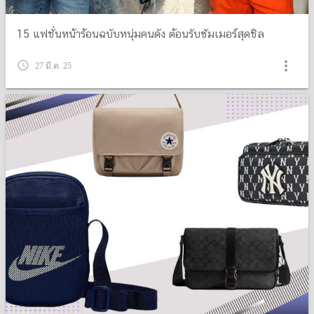
15 แฟชั่นหน้าร้อนฉบับหนุ่มคนดัง ต้อนรับซัมเมอร์สุดชิล
more_vert
query_builder
27 มี.ค. 25