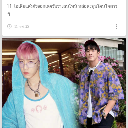
11 ไอเดียแต่งตัวออกเดตวันวาเลนไทน์ หล่อละมุนโดนใจสาว
ๆ
more_vert
query_builder
11 ก.พ. 25