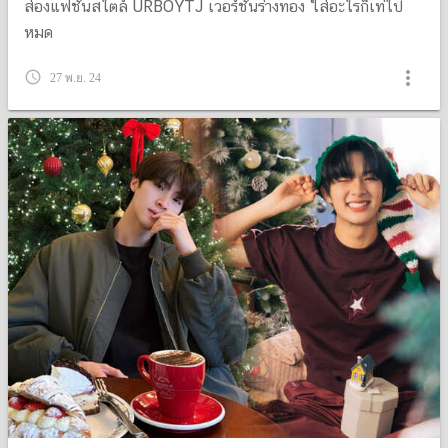
ส่องแฟชั่นสไตล์ URBOYTJ เวอร์ชั่นร่างทอง ใส่อะไรก็เท่ไป
หมด
more_vert
query_builder
27 พ.ย. 24