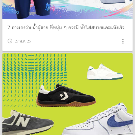
7 กางเกงว่ายน้ำผู้ชาย ที่หนุ่ม ๆ ควรมี ทั้งใส่สบายและแห้งเร็ว
more_vert
query_builder
27 พ.ค. 25