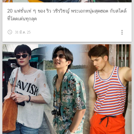
20 แฟชั่นเท่ ๆ ของ ริว วชิรวิชญ์ พระเอกหนุ่มสุดฮอต กับสไตล์
ที่โดดเด่นทุกลุค
more_vert
query_builder
31 มี.ค. 25