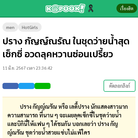
เรื่องฮิต
ข่าว-
men
HotGirls
ความ
ปราง กัญญ์ณรัณ ในชุดว่ายน้ำสุด
รู้
เซ็กซี่ อวดลุคหวานซ่อนเปรี้ยว
ข่าว
11 มิ.ย. 2567 เวลา 23:36:42
ข่าว
บันเทิง
คัดลอกลิงก์
ตรวจ
หวย
ปราง กัญญ์ณรัณ หรือ เลดี้ปราง นักแสดงสาวมาก
ความสามารถ ที่นาน ๆ จะเผยลุคเซ็กซี่ในชุดว่ายน้ำ
ผล
และบิกินี่ให้แฟน ๆ ได้ชมกัน บอกเลยว่า ปราง กัญ
บอล
ญ์ณรัณ ชุดว่ายน้ำสวยแซ่บไม่แพ้ใคร
สด