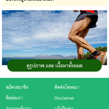
การ
เงิน
การ
ศึกษา
บันเทิง
ดู
หนัง
ดูรูปภาพ และ เนื้อหาทั้งหมด
Music
Station
สมัครสมาชิก
ติดต่อโฆษณา
แนะนำ
รองเท้าวิ่งเทรล
ผู้ชาย ยี่ห้อไหนดี สำหรับวิ่ง
ละคร
เทรล ซึ่งเราได้รวบรวมรองเท้าวิ่งเทรลที่ได้รับความนิยม
ติดต่อเรา
Disclaimer
พร้อมราคาจำหน่ายมาเปรียบเทียบก่อนการตัดสินใจเพื่อให้
บันเทิง
ร่วมงานกับเรา
แจ้งปัญหา
ตรงกับความต้องการและสไตล์การวิ่ง