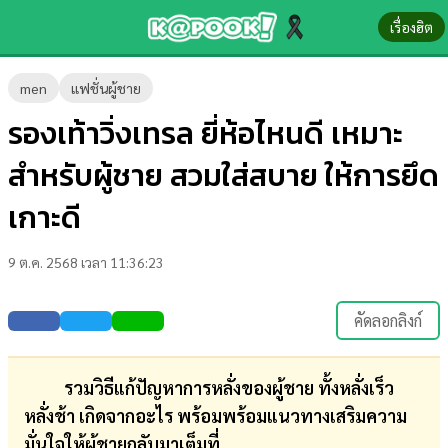
เรื่องฮิต
ข่าว-
men
แฟชั่นผู้ชาย
ความ
รองเท้าวิ่งเทรล ยี่ห้อไหนดี เหมาะ
รู้
สำหรับผู้ชาย สวมใส่สบาย ให้การยึด
ข่าว
เกาะดี
ข่าว
9 ต.ค. 2568 เวลา 11:36:23
บันเทิง
ตรวจ
คัดลอกลิงก์
หวย
ผล
รวมวิธีแก้ปัญหาการหลั่งของผู้ชาย ทั้งหลั่งเร็ว
บอล
หลั่งช้า เกิดจากอะไร พร้อมพร้อมแนวทางเสริมความ
สด
มั่นใจให้ผู้ชายกลับมาเต็มที่