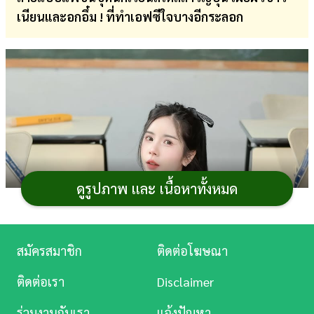
เนียนและอกอึ๋ม ! ที่ทำเอฟซีใจบางอีกระลอก
การ
เงิน
การ
ศึกษา
บันเทิง
ดู
หนัง
ดูรูปภาพ และ เนื้อหาทั้งหมด
Music
Station
สมัครสมาชิก
ติดต่อโฆษณา
ละคร
ติดต่อเรา
Disclaimer
บันเทิง
ร่วมงานกับเรา
แจ้งปัญหา