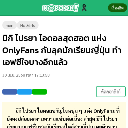
เรื่องฮิต
ข่าว-
men
HotGirls
ความ
มิกิ ไปรยา ไอดอลสุดฮอต แห่ง
รู้
OnlyFans กับลุคนักเรียนญี่ปุ่น ทำ
ข่าว
เอฟซีใจบางอีกแล้ว
ข่าว
30 เม.ย. 2568 เวลา 17:13:58
บันเทิง
ตรวจ
คัดลอกลิงก์
หวย
ผล
มิกิ ไปรยา ไอดอลขวัญใจหนุ่ม ๆ แห่ง OnlyFans ที่
บอล
ยังคงปล่อยผลงานความแซ่บต่อเนื่อง ล่าสุด มิกิ ไปรยา
สด
ถ่ายแบบแฟชั่นชุดนักเรียนสไตล์สาวญี่ปุ่น เผยผิวขาว