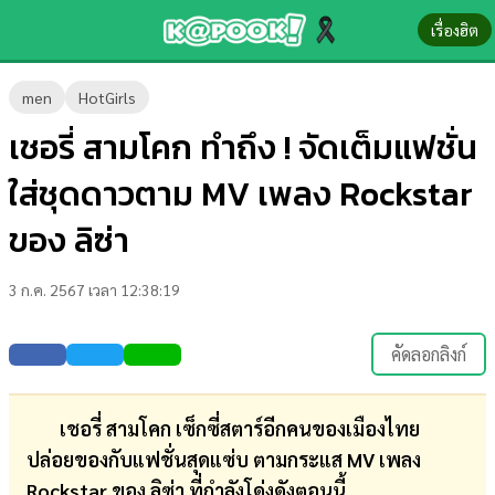
เรื่องฮิต
ข่าว-
men
HotGirls
ความ
เชอรี่ สามโคก ทำถึง ! จัดเต็มแฟชั่น
รู้
ใส่ชุดดาวตาม MV เพลง Rockstar
ข่าว
ของ ลิซ่า
ข่าว
3 ก.ค. 2567 เวลา 12:38:19
บันเทิง
ตรวจ
คัดลอกลิงก์
หวย
ผล
เชอรี่ สามโคก เซ็กซี่สตาร์อีกคนของเมืองไทย
บอล
ปล่อยของกับแฟชั่นสุดแซ่บ ตามกระแส
MV เพลง
สด
Rockstar ของ ลิซ่า ที่กำลังโด่งดังตอนนี้