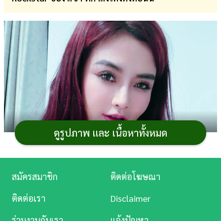
การ
เงิน
การ
ศึกษา
บันเทิง
ดู
หนัง
ดูรูปภาพ และ เนื้อหาทั้งหมด
Music
Station
สมัครสมาชิก
ติดต่อโฆษณา
ละคร
ติดต่อเรา
Disclaimer
บันเทิง
ร่วมงานกับเรา
แจ้งปัญหา