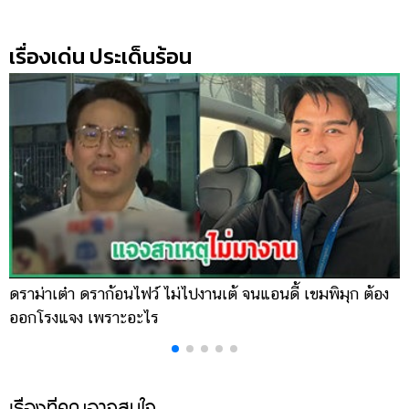
ออนไลน์
ติดต่อ
เรื่องเด่น ประเด็นร้อน
โฆษณา
แจ้ง
ปัญหา
ร่วม
งาน
กับ
เรา
ดราม่าเต๋า ดราก้อนไฟว์ ไม่ไปงานเต้ จนแอนดี้ เขมพิมุก ต้อง
น
ออกโรงแจง เพราะอะไร
พ
เรื่องที่คุณอาจสนใจ