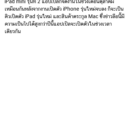
iPad mini รุ่นที่ 2 แอปเปิลก็จัดงานในช่วงเดือนตุลาคม
แต่งงาน
เหมือนกันหลังจากงานเปิดตัว iPhone รุ่นใหม่จบลง ก็จะเป็น
แม่
คิวเปิดตัว iPad รุ่นใหม่ และสินค้าตระกูล Mac ซึ่งข่าวลือนี้มี
และ
ความเป็นไปได้สูงกว่าปีนี้แอปเปิลจะเปิดตัวในช่วงเวลา
เด็ก
เดียวกัน
สัตว์
เลี้ยง
Infographic
บริการ
แอปฯ
กระปุก
คอร์ส
ออนไลน์
เรียน
เลข