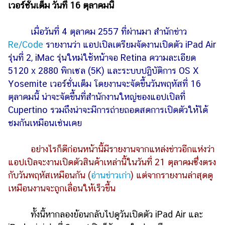
เวอร์ชั่นเต็ม วันที่ 16 ตุลาคมนี้
รถยนต์
เมื่อวันที่ 4 ตุลาคม 2557 ที่ผ่านมา สำนักข่าว
บ้าน
Re/Code
รายงานว่า แอปเปิลเตรียมจัดงานเปิดตัว iPad Air
และ
การ
รุ่นที่ 2, iMac รุ่นใหม่ใช้หน้าจอ Retina ความละเอียด
ตกแต่ง
5120 x 2880 พิกเซล (5K) และระบบปฏิบัติการ OS X
Yosemite เวอร์ชั่นเต็ม โดยงานจะจัดขึ้นวันพฤหัสที่ 16
มือ
ตุลาคมนี้ น่าจะจัดขึ้นที่สำนักงานใหญ่ของแอปเปิลที่
ถือ
Cupertino รวมถึงน่าจะมีการถ่ายถอดสดการเปิดตัวให้ได้
ราคา
ชมกันเหมือนเช่นเคย
ทอง
ราคา
อย่างไรก็ดีก่อนหน้านี้มีรายงานจากแหล่งข่าวอีกแห่งว่า
น้ำมัน
แอปเปิลจะงานเปิดตัวสินค้าเหล่านี้ในวันที่ 21 ตุลาคมซึ่งตรง
กับวันพฤหัสเหมือนกัน (
อ่านข่าวเก่า
) แต่จากรายงานล่าสุดดู
วา
เหมือนงานจะถูกเลื่อนให้เร็วขึ้น
ไร
ตี้
ทั้งนี้หากลองย้อนกลับไปดูวันเปิดตัว iPad Air และ