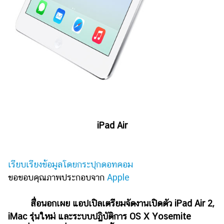
ไตล์
ดูด
วง
ผู้
หญิง
ผู้ชาย
สุขภาพ
ท่อง
iPad Air
เที่ยว
สูตร
เรียบเรียงข้อมูลโดยกระปุกดอทคอม
อาหาร
ง่ายๆ
ขอขอบคุณภาพประกอบจาก
Apple
ช้อป
สื่อนอกเผย แอปเปิลเตรียมจัดงานเปิดตัว iPad Air 2,
ปิ้ง
iMac รุ่นใหม่ และระบบปฏิบัติการ OS X Yosemite