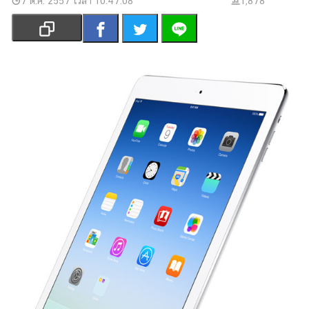
7 ต.ค. 2557 เวลา 10:47:08
1,878
เงิน
การ
ศึกษา
บันเทิง
รูปภาพ
ดู
หนัง
Music
Station
ละคร
บันเทิง
เกาหลี
ไลฟ์