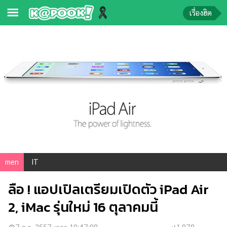
เรื่องฮิต
ข่าว-
ความ
รู้
ข่าว
ข่าว
บันเทิง
ตรวจ
หวย
men
IT
ผล
ลือ ! แอปเปิลเตรียมเปิดตัว iPad Air
บอล
สด
2, iMac รุ่นใหม่ 16 ตุลาคมนี้
การ