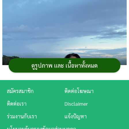
การ
เงิน
การ
ศึกษา
บันเทิง
ดูรูปภาพ และ เนื้อหาทั้งหมด
ดู
หนัง
Music
สมัครสมาชิก
ติดต่อโฆษณา
Station
ติดต่อเรา
Disclaimer
ละคร
ร่วมงานกับเรา
แจ้งปัญหา
บันเทิง
นโยบายคุ้มครองข้อมูลส่วนบุคคล