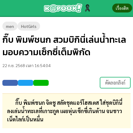
เรื่องฮิต
ข่าว-
men
HotGirls
ความ
กิ๊บ พิมพ์ชนก สวมบิกินี่เล่นน้ำทะเล
รู้
มอบความเซ็กซี่เต็มพิกัด
ข่าว
22 ก.ย. 2568 เวลา 16:54:04
ข่าว
บันเทิง
คัดลอกลิงก์
ตรวจ
หวย
กิ๊บ พิมพ์ชนก จิตชู สลัดชุดแอร์โฮสเตส ใส่ชุดบิกินี่
ลงเล่นน้ำทะเลที่เกาะกูด เผยหุ่นเซ็กซี่เกินต้าน จนชาว
ผล
เน็ตไลก์เป็นหมื่น
บอล
สด