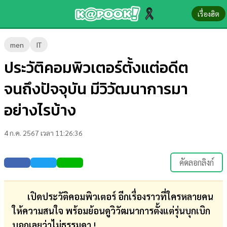
เรื่องฮิต
ข่าว-
men
IT
ความ
ประวัติคอมพิวเตอร์ตั้งแต่อดีต
รู้
จนถึงปัจจุบัน มีวิวัฒนาการมา
ข่าว
อย่างไรบ้าง
ข่าว
4 ก.ค. 2567 เวลา 11:26:36
บันเทิง
ตรวจ
คัดลอกลิงก์
หวย
ผล
เปิดประวัติคอมพิวเตอร์ อีกเรื่องราวที่ใครหลายคน
บอล
ให้ความสนใจ พร้อมย้อนดูวิวัฒนาการตั้งแต่รุ่นบุกเบิก
สด
บอกเลยว่าไม่ธรรมดา !