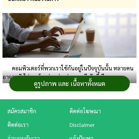
การ
เงิน
การ
ศึกษา
บันเทิง
คอมพิวเตอร์ที่พวกเราใช้กันอยู่ในปัจจุบันนั้น หลายคน
ดู
อาจจะยังไม่เคยรู้มาก่อนว่ากว่าจะมาถึงวันนี้ มีความ
หนัง
ดูรูปภาพ และ เนื้อหาทั้งหมด
เปลี่ยนแปลงในแต่ละยุคอย่างไรบ้าง และคอมพิวเตอร์เครื่อง
แรกของโลกชื่ออะไร มีหน้าตาแบบไหน รวมถึงคอมพิวเตอร์
Music
เครื่องแรกของไทย เริ่มนำมาใช้กันตั้งแต่เมื่อไหร่ วันนี้เราจะ
Station
สมัครสมาชิก
ติดต่อโฆษณา
พาไปเรียนรู้ว่า
คอมพิวเตอร์คืออะไร
พร้อมทั้งย้อนดูเรื่อง
ละคร
ราวทั้งหมดเกี่ยวกับ
ประวัติคอมพิวเตอร์
กัน และมี
บุคคล
ติดต่อเรา
Disclaimer
สำคัญทางคอมพิวเตอร์
ท่านใดบ้าง
บันเทิง
ร่วมงานกับเรา
แจ้งปัญหา