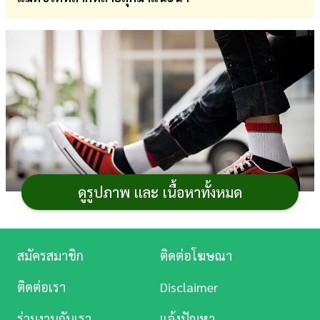
การ
เงิน
การ
ศึกษา
บันเทิง
ดู
หนัง
ดูรูปภาพ และ เนื้อหาทั้งหมด
Music
Station
สมัครสมาชิก
ติดต่อโฆษณา
ในปี 2025
รองเท้าผ้าใบ
ยังคงเป็นไอเทมยอดนิยม
ละคร
เพราะสวมใส่สบาย คล่องตัว จะเดินจะวิ่งก็ไม่ต้องกังวล แถม
ติดต่อเรา
Disclaimer
ยังแมตช์ได้ทั้งลุคทางการและลุคสบาย ๆ ใส่ได้ในหลาก
บันเทิง
ร่วมงานกับเรา
แจ้งปัญหา
หลายโอกาส ไม่ว่าจะใส่ไปทำงาน ออกกำลังกาย หรือเดิน