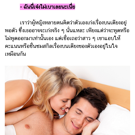
ออนไลน์
-
ฉันนี่เจ๋งไม่เบาเลยนะเนี่ย
ติดต่อ
โฆษณา
เราว่าผู้หญิงหลายคนคิดว่าตัวเองเก่งเรื่องบนเตียงอยู่
พอตัว ซึ่งเธออาจจะเก่งจริง ๆ นั่นแหละ เพียงแต่ว่าจะพูดหรือ
แจ้ง
ปัญหา
ไม่พูดออกมาเท่านั้นเอง แต่เชื่อเถอว่าสาว ๆ เขาแอบให้
คะแนนหรือชื่นชมสกิลเรื่องบนเตียงของตัวเองอยู่ในใจ
ร่วม
เหมือนกัน
งาน
กับ
เรา