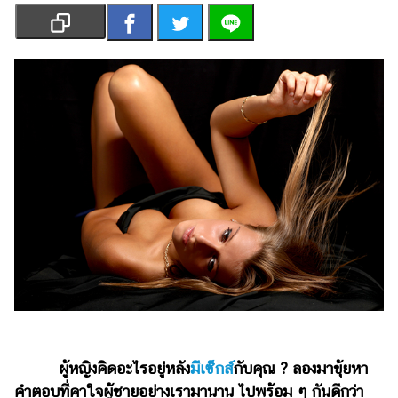
เงิน
การ
ศึกษา
บันเทิง
รูปภาพ
ดู
หนัง
Music
Station
ละคร
บันเทิง
เกาหลี
ผู้หญิงคิดอะไรอยู่หลัง
มีเซ็กส์
กับคุณ ? ลองมาขุ้ยหา
ไลฟ์
คำตอบที่คาใจผู้ชายอย่างเรามานาน ไปพร้อม ๆ กันดีกว่า