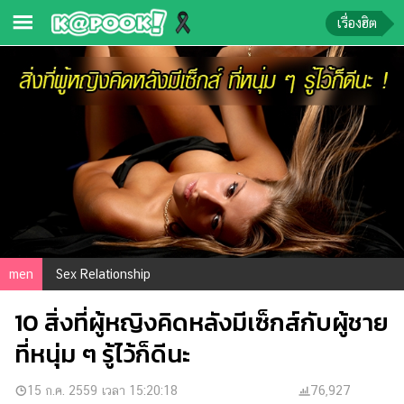
เรื่องฮิต
ข่าว-
ความ
รู้
ข่าว
ข่าว
บันเทิง
ตรวจ
men
Sex Relationship
หวย
10 สิ่งที่ผู้หญิงคิดหลังมีเซ็กส์กับผู้ชาย
ผล
บอล
ที่หนุ่ม ๆ รู้ไว้ก็ดีนะ
สด
การ
15 ก.ค. 2559 เวลา 15:20:18
76,927