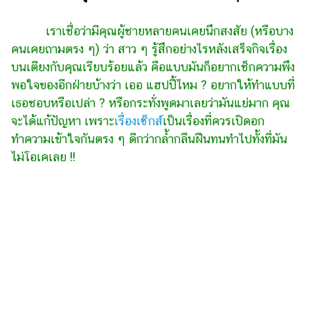
ไตล์
เราเชื่อว่ามีคุณผู้ชายหลายคนเคยนึกสงสัย (หรือบาง
ดูด
คนเคยถามตรง ๆ) ว่า สาว ๆ รู้สึกอย่างไรหลังเสร็จกิจเรื่อง
วง
บนเตียงกับคุณเรียบร้อยแล้ว คือแบบมันก็อยากเช็กความพึง
ผู้
พอใจของอีกฝ่ายบ้างว่า เออ แฮปปี้ไหม ? อยากให้ทำแบบที่
หญิง
เธอชอบหรือเปล่า ? หรือกระทั่งพูดมาเลยว่ามันแย่มาก คุณ
ผู้ชาย
จะได้แก้ปัญหา เพราะ
เรื่องเซ็กส์
เป็นเรื่องที่ควรเปิดอก
ทำความเข้าใจกันตรง ๆ ดีกว่ากล้ำกลืนฝืนทนทำไปทั้งที่มัน
สุขภาพ
ไม่โอเคเลย !!
ท่อง
เที่ยว
สูตร
อาหาร
ง่ายๆ
ช้อป
ปิ้ง