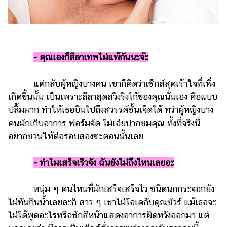
-
คุณเองก็ลีลาเทพไม่แพ้กันนะจ๊ะ
แต่กลับผู้หญิงบางคน เขาก็คิดว่าเซ็กส์สุดเร้าใจที่เพิ่ง
เกิดขึ้นนั้น เป็นเพราะลีลาสุดสวิงริงโก้ของคุณนั่นเอง คือแบบ
ปลื้มมาก ทำให้เธอบินไปถึงสวรรค์ชั้นเจ็ดได้ ทว่าผู้หญิงบาง
คนมักเก็บอาการ ฟอร์มจัด ไม่เอ่ยปากชมคุณ ทั้งที่จริงนี่
อยากชวนให้ต่อรอบสองซะตอนนั้นเลย
-
ทำไมเสร็จเร็วจัง ฉันยังไม่ถึงไหนเลยอะ
หนุ่ม ๆ คนไหนที่มักเสร็จเสร็จไว ชนิดนกกระจอกยัง
ไม่ทันกินน้ำเลยละก็ สาว ๆ เขาไม่โอเคกับคุณชัวร์ แม้เธอจะ
ไม่ได้พูดอะไรหรือชักสีหน้าแสดงอาการผิดหวังออกมา แต่