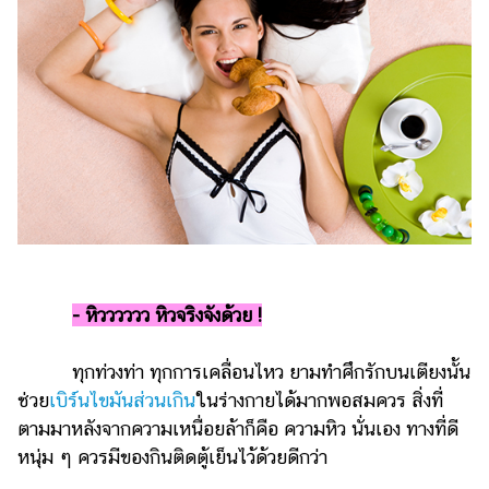
แต่งงาน
แม่
และ
เด็ก
สัตว์
เลี้ยง
Infographic
บริการ
-
หิวววววว หิวจริงจังด้วย !
แอปฯ
กระปุก
ทุกท่วงท่า ทุกการเคลื่อนไหว ยามทำศึกรักบนเตียงนั้น
คอร์ส
ช่วย
เบิร์นไขมันส่วนเกิน
ในร่างกายได้มากพอสมควร สิ่งที่
ออนไลน์
ตามมาหลังจากความเหนื่อยล้าก็คือ ความหิว นั่นเอง ทางที่ดี
เรียน
หนุ่ม ๆ ควรมีของกินติดตู้เย็นไว้ด้วยดีกว่า
เลข