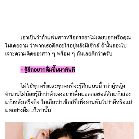
รถยนต์
บ้าน
และ
การ
เอาเป็นว่าถ้าแฟนสาวหรือภรรยาไม่เคยบอกหรือคุณ
ตกแต่ง
ไม่เคยถาม ว่าพวกเธอคิดอะไรอยู่หลังมีเซ็กส์ ถ้างั้นลองไป
มือ
เจาะความคิดของสาว ๆ พร้อม ๆ กันเลยดีกว่าครับ
ถือ
-
รู้สึกอยากดื่มขึ้นมาทันที
ราคา
ทอง
ไม่ใช่ทุกครั้งและทุกคนที่จะรู้สึกแบบนี้ ทว่าผู้หญิง
ราคา
จำนวนไม่น้อยรู้สึกว่าตัวเองอยากดื่มแอลกอฮอล์สักแก้วสอง
น้ำมัน
แก้วหลังเสร็จกิจ ไม่เกี่ยวว่าเซ็กส์ที่เพิ่งผ่านพ้นไปว่าดีหรือแย่
แค่อย่างดื่ม...ก็เท่านั้น
วา
ไร
ตี้