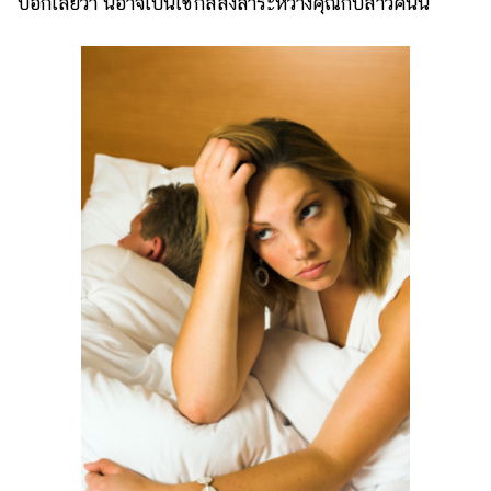
บอกเลยว่า นี่อาจเป็นเซ็กส์สั่งลาระหว่างคุณกับสาวคนนี้