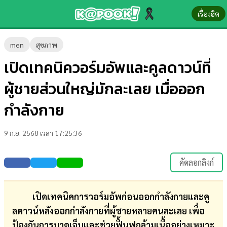
เรื่องฮิต
ข่าว-
men
สุขภาพ
ความ
เปิดเทคนิควอร์มอัพและคูลดาวน์ที่
รู้
ผู้ชายส่วนใหญ่มักละเลย เมื่อออก
ข่าว
กำลังกาย
ข่าว
9 ก.ย. 2568 เวลา 17:25:36
บันเทิง
ตรวจ
คัดลอกลิงก์
หวย
ผล
เปิดเทคนิคการวอร์มอัพก่อนออกกำลังกายและคู
บอล
ลดาวน์หลังออกกำลังกายที่ผู้ชายหลายคนละเลย เพื่อ
สด
ป้องกันการบาดเจ็บและช่วยฟื้นฟูกล้ามเนื้ออย่างเหมาะ