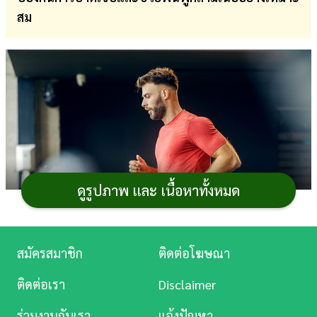
สม
การ
เงิน
การ
ศึกษา
บันเทิง
ดู
หนัง
ดูรูปภาพ และ เนื้อหาทั้งหมด
Music
Station
สมัครสมาชิก
ติดต่อโฆษณา
ละคร
การ
ออกกำลังกาย
เป็นสิ่งที่
ผู้ชาย
หลายคนให้ความ
ติดต่อเรา
Disclaimer
สำคัญ ไม่ว่าจะเป็น เล่นฟิตเนส เวทเทรนนิ่ง คาร์ดิโอ หรือวิ่ง
บันเทิง
ร่วมงานกับเรา
แจ้งปัญหา
มาราธอน แต่สิ่งที่มักถูกมองข้ามอยู่บ่อยครั้งคือ การวอร์มอัพ