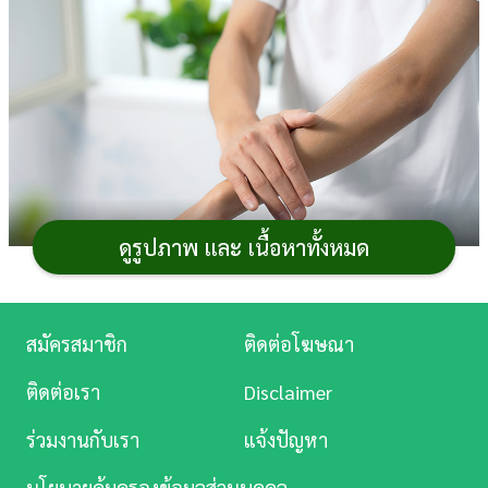
การ
เงิน
การ
ศึกษา
บันเทิง
ดูรูปภาพ และ เนื้อหาทั้งหมด
ดู
หนัง
ในยุคที่ผู้ชายหันมาใส่ใจเรื่องภาพลักษณ์และการดูแล
ตัวเองมากขึ้น
ครีมทาผิว
หรือโลชั่นน้ำหอมสำหรับผู้ชายจึง
Music
สมัครสมาชิก
ติดต่อโฆษณา
กลายเป็นไอเทมยอดนิยมที่ไม่ควรมองข้าม เพราะนอกจาก
Station
ติดต่อเรา
Disclaimer
จะช่วยบำรุงผิวให้เนียนนุ่มแล้ว ยังช่วยเสริมบุคลิกด้วยกลิ่น
ละคร
หอมที่เป็นเอกลักษณ์อีกด้วย โดยในวันนี้เราจะพาไปรู้จัก
ร่วมงานกับเรา
แจ้งปัญหา
โลชั่นน้ำหอมผู้ชาย
จากยี่ห้อต่าง ๆ ที่น่าสนใจกันว่ามีสูตร
บันเทิง
ไหนบ้าง
นโยบายคุ้มครองข้อมูลส่วนบุคคล