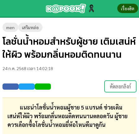
เรื่องฮิต
ข่าว-
men
เสริมหล่อ
ความ
โลชั่นน้ำหอมสำหรับผู้ชาย เติมเสน่ห์
รู้
ให้ผิว พร้อมกลิ่นหอมติดทนนาน
ข่าว
24 ก.ค. 2568 เวลา 14:02:18
ข่าว
บันเทิง
คัดลอกลิงก์
ตรวจ
หวย
แนะนำโลชั่นน้ำหอมผู้ชาย 5 แบรนด์ ช่วยเติม
เสน่ห์ให้ผิว พร้อมกลิ่นหอมติดทนนานตลอดวัน ผู้ชาย
ผล
ควรเลือกซื้อโลชั่นน้ำหอมยี่ห้อไหนดีมาดูกัน
บอล
สด