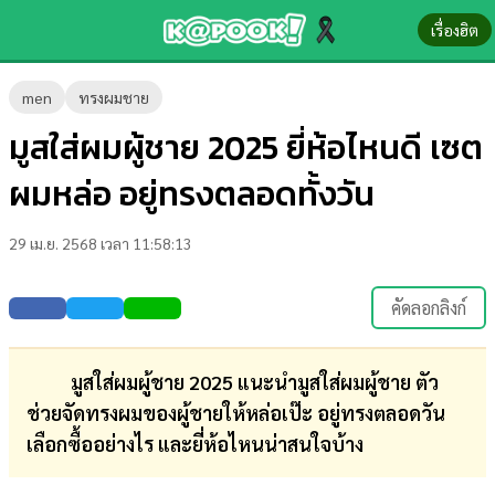
เรื่องฮิต
ข่าว-
men
ทรงผมชาย
ความ
มูสใส่ผมผู้ชาย 2025 ยี่ห้อไหนดี เซต
รู้
ผมหล่อ อยู่ทรงตลอดทั้งวัน
ข่าว
29 เม.ย. 2568 เวลา 11:58:13
ข่าว
บันเทิง
คัดลอกลิงก์
ตรวจ
หวย
มูสใส่ผมผู้ชาย 2025 แนะนำมูสใส่ผมผู้ชาย ตัว
ช่วยจัดทรงผมของผู้ชายให้หล่อเป๊ะ อยู่ทรงตลอดวัน
ผล
เลือกซื้ออย่างไร และยี่ห้อไหนน่าสนใจบ้าง
บอล
สด