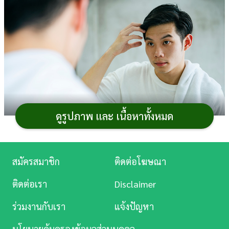
การ
เงิน
การ
ศึกษา
บันเทิง
ดูรูปภาพ และ เนื้อหาทั้งหมด
ดู
หนัง
Music
สมัครสมาชิก
ติดต่อโฆษณา
หนุ่ม ๆ ทั้งหลายก็อยากมี
ทรงผมชาย
ที่หล่อ เท่ และอยู่
Station
ทรงตลอดวัน ดังนั้น
มูสใส่ผมผู้ชาย
จึงเป็นไอเทมที่ขาดไม่ได้
ติดต่อเรา
Disclaimer
เพราะนอกจากจะช่วยจัดแต่งทรงผมได้ดีแล้ว ยังมีสารบำรุง
ละคร
ร่วมงานกับเรา
แจ้งปัญหา
เพิ่มความเงางามให้กับเส้นผมอีกด้วย แต่ในปัจจุบันมีมูสใส่
บันเทิง
ผมผู้ชายให้เลือกมากมาย ทำให้หลาย ๆ คนไม่รู้ว่าจะเลือก
นโยบายคุ้มครองข้อมูลส่วนบุคคล