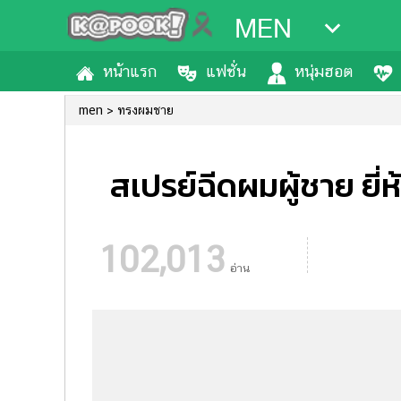
MEN
หน้าแรก
แฟชั่น
หนุ่มฮอต
men
ทรงผมชาย
สเปรย์ฉีดผมผู้ชาย ยี
102,013
อ่าน