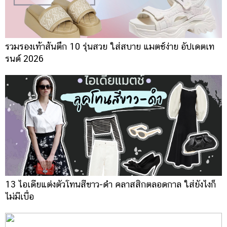
รวมรองเท้าส้นตึก 10 รุ่นสวย ใส่สบาย แมตช์ง่าย อัปเดตเท
รนด์ 2026
13 ไอเดียแต่งตัวโทนสีขาว-ดำ คลาสสิกตลอดกาล ใส่ยังไงก็
ไม่มีเบื่อ