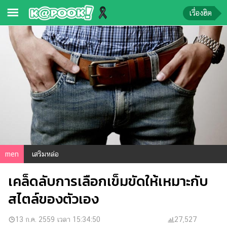
เรื่องฮิต
ข่าว-
ความ
รู้
ข่าว
ข่าว
บันเทิง
ตรวจ
men
เสริมหล่อ
หวย
เคล็ดลับการเลือกเข็มขัดให้เหมาะกับ
ผล
บอล
สไตล์ของตัวเอง
สด
การ
13 ก.ค. 2559 เวลา 15:34:50
27,527