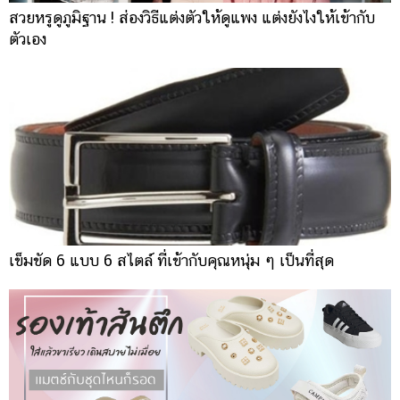
สวยหรูดูภูมิฐาน ! ส่องวิธีแต่งตัวให้ดูแพง แต่งยังไงให้เข้ากับ
ตัวเอง
เข็มขัด 6 แบบ 6 สไตล์ ที่เข้ากับคุณหนุ่ม ๆ เป็นที่สุด