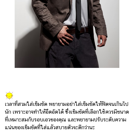
แต่งงาน
แม่
และ
เด็ก
สัตว์
เลี้ยง
Infographic
บริการ
แอปฯ
กระปุก
เวลาที่สวมใส่เข็มขัด พยายามอย่าใส่เข็มขัดให้ฟิตจนเกินไป
คอร์ส
ออนไลน์
นัก เพราะอาจทำให้อึดอัดได้ ซึ่งเข็มขัดที่เลือกใช้ควรมีขนาด
ที่เหมาะสมกับรอบเอวของคุณ และพยายามปรับระดับความ
เรียน
แน่นของเข็มขัดที่ใส่แล้วสบายตัวจะดีกว่านะ
เลข