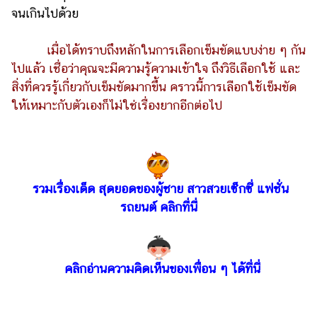
จนเกินไปด้วย
เมื่อได้ทราบถึงหลักในการเลือกเข็มขัดแบบง่าย ๆ กัน
ไปแล้ว เชื่อว่าคุณจะมีความรู้ความเข้าใจ ถึงวิธีเลือกใช้ และ
สิ่งที่ควรรู้เกี่ยวกับเข็มขัดมากขึ้น คราวนี้การเลือกใช้เข็มขัด
ให้เหมาะกับตัวเองก็ไม่ใช่เรื่องยากอีกต่อไป
รวมเรื่องเด็ด สุดยอดของผู้ชาย สาวสวยเซ็กซี่ แฟชั่น
รถยนต์ คลิกที่นี่
คลิกอ่านความคิดเห็นของเพื่อน ๆ ได้ที่นี่