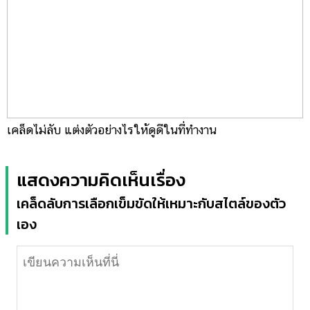
เคล็ดไม่ลับ แต่งตัวอย่างไรให้ดูดีในที่ทำงาน
แสดงความคิดเห็นเรื่อง
เคล็ดลับการเลือกเข็มขัดให้เหมาะกับสไตล์ของตัว
เอง