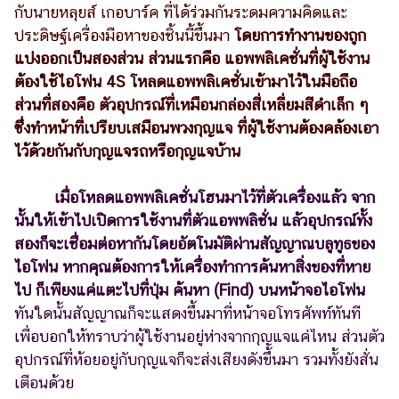
กับนายหลุยส์ เกอบาร์ค ที่ได้ร่วมกันระดมความคิดและ
รถยนต์
ประดิษฐ์เครื่องมือหาของชิ้นนี้ขึ้นมา
โ
ดยการทำงานของถูก
แบ่งออกเป็นสองส่วน ส่วนแรกคือ แอพพลิเคชั่นที่ผู้ใช้งาน
บ้าน
และ
ต้องใช้ไอโฟน 4S โหลดแอพพลิเคชั่นเข้ามาไว้ในมือถือ
การ
ส่วนที่สองคือ ตัวอุปกรณ์ที่เหมือนกล่องสี่เหลี่ยมสีดำเล็ก ๆ
ตกแต่ง
ซึ่งทำหน้าที่เปรียบเสมือนพวงกุญแจ ที่ผู้ใช้งานต้องคล้องเอา
ไว้ด้วยกันกับกุญแจรถหรือกุญแจบ้าน
มือ
ถือ
เมื่อโหลดแอพพลิเคชั่นโฮนมาไว้ที่ตัวเครื่องแล้ว จาก
ราคา
นั้นให้เข้าไปเปิดการใช้งานที่ตัวแอพพลิชั่น แล้วอุปกรณ์ทั้ง
ทอง
สองก็จะเชื่อมต่อหากันโดยอัตโนมัติผ่านสัญญาณบลูทูธของ
ราคา
ไอโฟน หากคุณต้องการให้เครื่องทำการค้นหาสิ่งของที่หาย
น้ำมัน
ไป ก็เพียงแค่แตะไปที่ปุ่ม ค้นหา (Find) บนหน้าจอไอโฟน
ทันใดนั้นสัญญาณก็จะแสดงขึ้นมาที่หน้าจอโทรศัพท์ทันที
วา
เพื่อบอกให้ทราบว่าผู้ใช้งานอยู่ห่างจากกุญแจแค่ไหน ส่วนตัว
ไร
อุปกรณ์ที่ห้อยอยู่กับกุญแจก็จะส่งเสียงดังขึ้นมา รวมทั้งยังสั่น
ตี้
เตือนด้วย