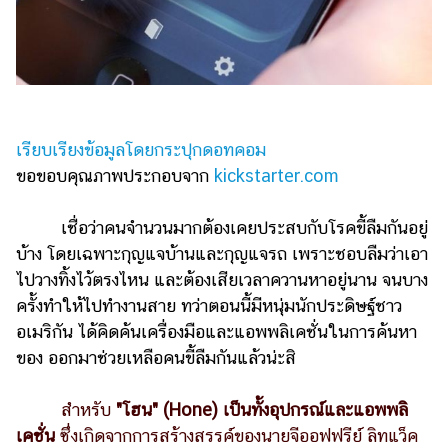
ไตล์
ดูด
วง
ผู้
หญิง
เรียบเรียงข้อมูลโดยกระปุกดอทคอม
ผู้ชาย
ขอขอบคุณภาพประกอบจาก
kickstarter.com
สุขภาพ
เชื่อว่าคนจำนวนมากต้องเคยประสบกับโรคขี้ลืมกันอยู่
ท่อง
บ้าง โดยเฉพาะกุญแจบ้านและกุญแจรถ เพราะชอบลืมว่าเอา
เที่ยว
ไปวางทิ้งไว้ตรงไหน และต้องเสียเวลาควานหาอยู่นาน จนบาง
ครั้งทำให้ไปทำงานสาย ทว่าตอนนี้มีหนุ่มนักประดิษฐ์ชาว
สูตร
อเมริกัน ได้คิดค้นเครื่องมือและแอพพลิเคชั่นในการค้นหา
อาหาร
ง่ายๆ
ของ ออกมาช่วยเหลือคนขี้ลืมกันแล้วน่ะสิ
ช้อป
สำหรับ
"โฮน" (Hone) เป็นทั้งอุปกรณ์และแอพพลิ
ปิ้ง
เคชั่น
ซึ่งเกิดจากการสร้างสรรค์ของนายจีออฟฟรีย์ ลิทแว็ค