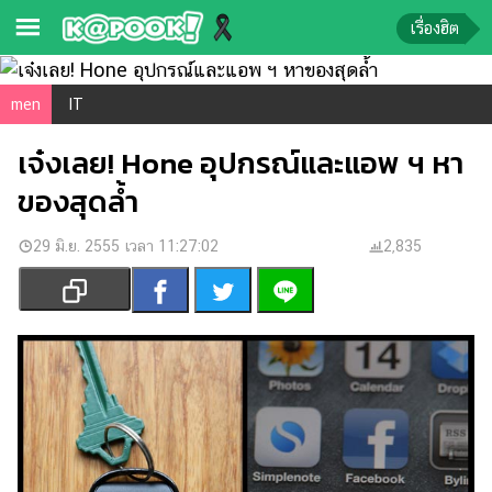
เรื่องฮิต
ข่าว-
men
IT
ความ
เจ๋งเลย! Hone อุปกรณ์และแอพ ฯ หา
รู้
ของสุดล้ำ
ข่าว
29 มิ.ย. 2555 เวลา 11:27:02
2,835
ข่าว
บันเทิง
ตรวจ
หวย
ผล
บอล
สด
การ