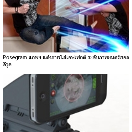
Posegram แอพฯ แต่งภาพใส่เอฟเฟกต์ ระดับภาพยนตร์ฮอล
ลีวูด