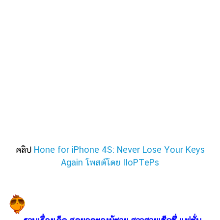
ออนไลน์
ติดต่อ
โฆษณา
แจ้ง
ปัญหา
ร่วม
งาน
กับ
เรา
คลิป
Hone for iPhone 4S: Never Lose Your Keys
Again โพสต์โดย IIoPTePs