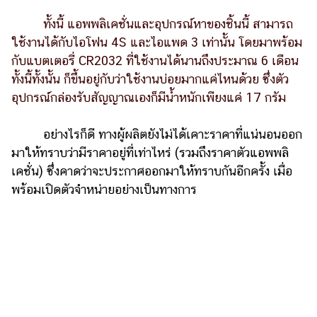
แต่งงาน
ทั้งนี้ แอพพลิเคชั่นและอุปกรณ์หาของชิ้นนี้ สามารถ
แม่
ใช้งานได้กับไอโฟน 4S และไอแพด 3 เท่านั้น โดยมาพร้อม
และ
กับแบตเตอรี่ CR2032 ที่ใช้งานได้นานถึงประมาณ 6 เดือน
เด็ก
ทั้งนี้ทั้งนั้น ก็ขึ้นอยู่กับว่าใช้งานบ่อยมากแค่ไหนด้วย ซึ่งตัว
สัตว์
อุปกรณ์กล่องรับสัญญาณเองก็มีน้ำหนักเพียงแค่ 17 กรัม
เลี้ยง
อย่างไรก็ดี ทางผู้ผลิตยังไม่ได้เคาะราคาที่แน่นอนออก
Infographic
มาให้ทราบว่ามีราคาอยู่ที่เท่าไหร่ (รวมถึงราคาตัวแอพพลิ
บริการ
เคชั่น) ซึ่งคาดว่าจะประกาศออกมาให้ทราบกันอีกครั้ง เมื่อ
พร้อมเปิดตัวจำหน่ายอย่างเป็นทางการ
แอปฯ
กระปุก
คอร์ส
ออนไลน์
เรียน
เลข