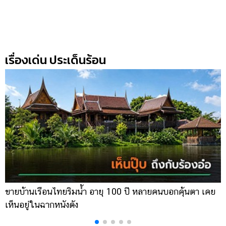
เรื่องเด่น ประเด็นร้อน
ขายบ้านเรือนไทยริมน้ำ อายุ 100 ปี หลายคนบอกคุ้นตา เคย
ผ
เห็นอยู่ในฉากหนังดัง
เ