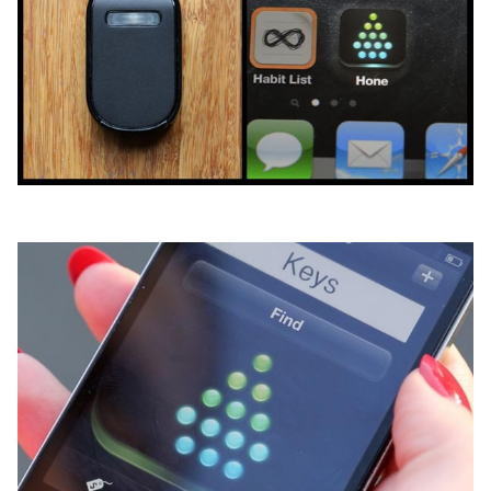
เงิน
การ
ศึกษา
บันเทิง
รูปภาพ
ดู
หนัง
Music
Station
ละคร
บันเทิง
เกาหลี
ไลฟ์