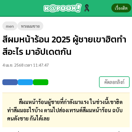
เรื่องฮิต
ข่าว-
men
ทรงผมชาย
ความ
สีผมหน้าร้อน 2025 ผู้ชายเขาฮิตทำ
รู้
สีอะไร มาอัปเดตกัน
ข่าว
4 เม.ย. 2568 เวลา 11:47:47
ข่าว
บันเทิง
คัดลอกลิงก์
ตรวจ
หวย
สีผมหน้าร้อนผู้ชายที่กำลังมาแรง ในช่วงนี้เขาฮิต
ทำสีผมอะไรบ้าง ตามไปส่องเทรนด์สีผมหน้าร้อน ฉบับ
ผล
คนดังชาย กันได้เลย
บอล
สด