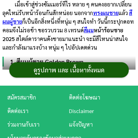
เมื่อเข้าสู่ช่วงซัมเมอร์ทีไร หลาย ๆ คนคงอยากเปลี่ยน
การ
ลุคใหม่รับหน้าร้อนกันสักหน่อย นอกจาก
ทรงผมชาย
แล้ว
สี
เงิน
ผมผู้ชาย
ก็เป็นอีกสิ่งหนึ่งที่หนุ่ม ๆ สนใจทำ วันนี้กระปุกดอท
คอมจึงไม่รอช้า ขอรวบรวม 8 เทรนด์
สีผม
หน้าร้อนชาย
การ
2025
สไตล์ดาราคนดังชายมาแนะนำ จะมีสีไหนน่าสนใจ
ศึกษา
และกำลังมาแรงบ้าง หนุ่ม ๆ ไปอัปเดตด่วน
บันเทิง
1. สีผมผู้ชาย Golden Brown
ดูรูปภาพ และ เนื้อหาทั้งหมด
ดู
ผมสีน้ำตาลทองเป็นอีกหนึ่งสีผมที่เหมาะกับหน้าร้อน
หนัง
ให้ลุคที่ดูธรรมชาติ ช่วยเพิ่มความสว่างให้กับใบหน้า แถมยัง
เล่นแสงสวย เข้าได้กับหนุ่ม ๆ ทุกสีผิว ทั้งผิวขาว ผิวสองสี
Music
สมัครสมาชิก
ติดต่อโฆษณา
และผิวสีแทนไปถึงผิวเข้ม
Station
ติดต่อเรา
Disclaimer
ละคร
ร่วมงานกับเรา
แจ้งปัญหา
บันเทิง
นโยบายคุ้มครองข้อมูลส่วนบุคคล