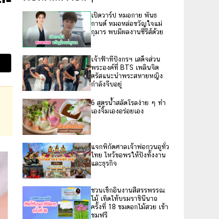
เปิดวาร์ป หมอกาย พันธ
กานต์ หมอหล่อขวัญใจแม่
กุมาร พบมีผลงานซีรีส์ด้วย
เจ้าฟ้าทีปังกรฯ เสด็จส่วน
พระองค์ที่ BTS เพลินจิต
ตรัสแนะนำพระสหายหญิง
กำลังจีบอยู่
6 สูตรน้ำสลัดโรลง่าย ๆ ทำ
เองจิ้มเองอร่อยเอง
แจกพิกัดศาลเจ้าพ่อกวนอูทั่ว
ไทย ไหว้ขอพรให้ปังทั้งงาน
และธุรกิจ
ชวนเช็กอินงานสีสรรพรรณ
ไม้ เทิดไท้บรมราชินีนาถ
ครั้งที่ 18 ชมดอกไม้สวย เข้า
ชมฟรี