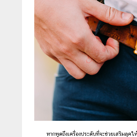
หากพูดถึงเครื่องประดับที่จะช่วยเสริมลุคให้ก