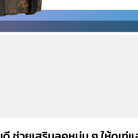
ี ช่วยเสริมลุคหนุ่ม ๆ ให้ดูเท่แ