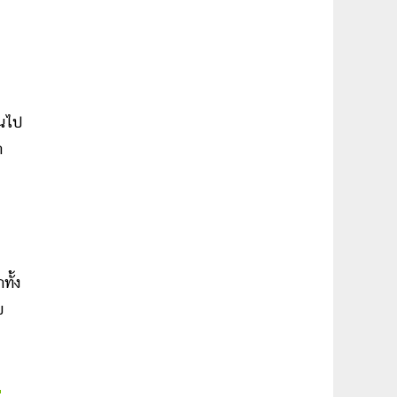
ันไป
ก
ั้ง
ย