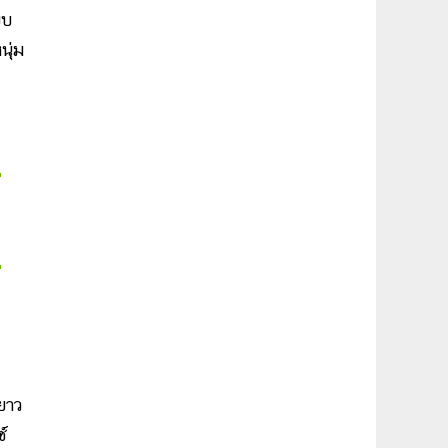
ยบ
นุ่ม
ยาว
ซ์