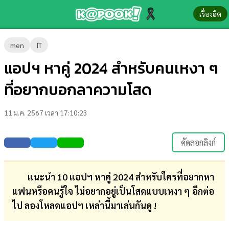
เรื่องฮิต
ข่าว-
men
IT
ความ
แอปฯ หาคู่ 2024 สำหรับคนเหงา ๆ
รู้
ที่อยากบอกลาความโสด
ข่าว
11 ม.ค. 2567 เวลา 17:10:23
ข่าว
บันเทิง
คัดลอกลิงก์
ตรวจ
หวย
แนะนำ 10 แอปฯ หาคู่ 2024 สำหรับใครที่อยากหา
แฟนหรือคนรู้ใจ ไม่อยากอยู่เป็นโสดแบบเหงา ๆ อีกต่อ
ผล
ไป ลองโหลดแอปฯ เหล่านี้มาเล่นกันดู !
บอล
สด