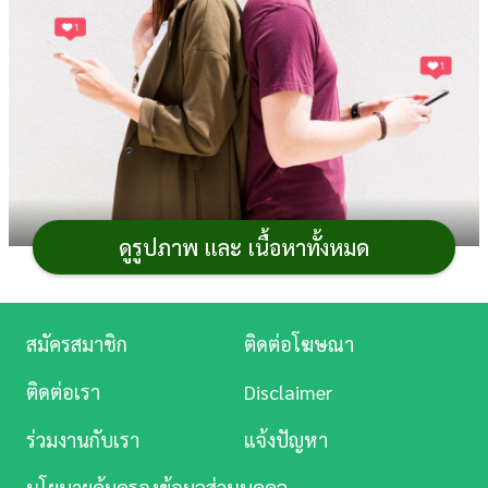
การ
เงิน
การ
ศึกษา
บันเทิง
ดูรูปภาพ และ เนื้อหาทั้งหมด
ดู
หนัง
ในยุคที่ผู้คนเริ่มนิยมหาคู่แบบออนไลน์ผ่านแอปฯ กัน
มากขึ้น เนื่องจากช่วยให้สามารถหาคนที่ถูกใจและเริ่มคุย
Music
สมัครสมาชิก
ติดต่อโฆษณา
พัฒนาความสัมพันธ์กันได้สะดวก โดยเฉพาะอย่างยิ่งสำหรับ
Station
ติดต่อเรา
Disclaimer
ใครที่ไม่ค่อยได้ออกไปเที่ยวหรือมีโอกาสพบเจอผู้คนมากนัก
ละคร
ซึ่ง
แอปฯ หาคู่
นั้นก็มีให้เลือกเล่นอยู่มากมายหลายแอปฯ เลย
ร่วมงานกับเรา
แจ้งปัญหา
ทีเดียว และในวันนี้เราก็ได้คัดเลือกแอปฯ หาคู่ปี 2024 ที่น่า
บันเทิง
สนใจมาแนะนำให้กับเหล่าคนโสดกันแล้ว
นโยบายคุ้มครองข้อมูลส่วนบุคคล