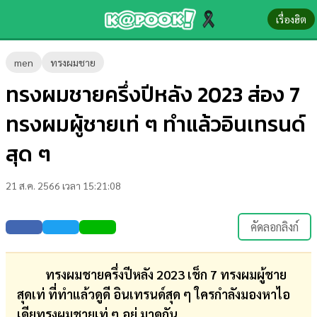
เรื่องฮิต
ข่าว-
men
ทรงผมชาย
ความ
ทรงผมชายครึ่งปีหลัง 2023 ส่อง 7
รู้
ทรงผมผู้ชายเท่ ๆ ทำแล้วอินเทรนด์
ข่าว
สุด ๆ
ข่าว
21 ส.ค. 2566 เวลา 15:21:08
บันเทิง
ตรวจ
คัดลอกลิงก์
หวย
ผล
ทรงผมชายครึ่งปีหลัง 2023 เช็ก 7 ทรงผมผู้ชาย
บอล
สุดเท่ ที่ทำแล้วดูดี อินเทรนด์สุด ๆ ใครกำลังมองหาไอ
สด
เดียทรงผมชายเท่ ๆ อยู่ มาดูกัน