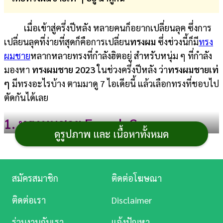
การ
เมื่อเข้าสู่ครึ่งปีหลัง หลายคนก็อยากเปลี่ยนลุค ซึ่งการ
เงิน
เปลี่ยนลุคที่ง่ายที่สุดก็คือการเปลี่ยน
ทรงผม
ซึ่งช่วงนี้ก็มี
ทรง
การ
ผมชาย
หลากหลายทรงที่กำลังฮิตอยู่ สำหรับหนุ่ม ๆ ที่กำลัง
ศึกษา
มองหา
ทรงผมชาย 2023
ในช่วงครึ่งปีหลัง ว่า
ทรงผมชายเท่
ๆ
มีทรงอะไรบ้าง ตามมาดู 7 ไอเดียนี้ แล้วเลือกทรงที่ชอบไป
บันเทิง
ตัดกันได้เลย
ดู
1. ทรงผมชาย French Crop
หนัง
ดูรูปภาพ และ เนื้อหาทั้งหมด
อากาศบ้านเราร้อนเบอร์นี้ ทรงผมสั้นอย่าง French
Music
Crop ต้องมาแล้ว เพราะเน้นผมที่สั้นเกรียน แต่ใช้กรรไกรตัด
Station
ไล่ให้ดูเฟดขึ้นไป และไว้ผมหน้าม้าเอาไว้สักนิด จะเซตให้ตั้ง
สมัครสมาชิก
ติดต่อโฆษณา
ละคร
หรือจะปล่อยหน้าม้าลงก็ได้ ทรงนี้จะช่วยเปิดใบหน้าให้ดู
ติดต่อเรา
Disclaimer
ชัดเจน เหมาะกับหนุ่มเนี้ยบ ๆ
บันเทิง
ร่วมงานกับเรา
แจ้งปัญหา