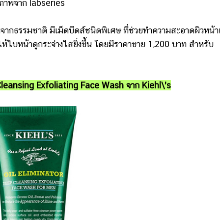
ภาพจาก labseries
รรมชาติ มีเม็ดบีดส์ชนิดพิเศษ ที่ช่วยทำความสะอาดผิวหน้
ให้ใบหน้าดูกระจ่างใสยิ่งขึ้น โดยมีราคาขาย 1,200 บาท สำหรับ
Cleansing Exfoliating Face Wash จาก Kiehl\'s