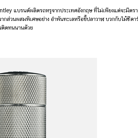
ey แบรนด์ผลิตรถหรูจากประเทศอังกฤษ ที่ไม่เพียงแต่จะมีตร
จากส่วนผสมพิเศษอย่าง อำพันทะเลหรือขี้ปลาวาฬ บวกกับไม้ซีดาร
่นติดทนนานด้วย