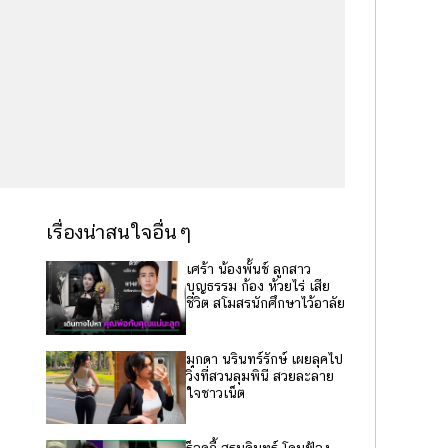
เรื่องน่าสนใจอื่นๆ
เศร้า น้องพั้นช์ ลูกสาว
บุญธรรม ก้อง ห้วยไร่ เสีย
ชีวิต สโมสรนักศึกษาไว้อาลัย
มุกดา นรินทร์รักษ์ เผยลุคไป
วิ่งที่สวนลุมพินี สวยละลาย
ใจชาวเน็ต