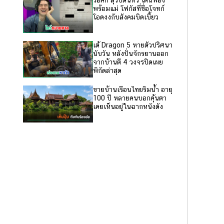
ร็อคกี้ สุรบดินทร์ โดนฟ้อง
พร้อมแม่ โฟกัสที่ชื่อโจทก์
โอดงงกับสังคมบิดเบี้ยว
เต้ Dragon 5 หายตัวปริศนา
นับวัน หลังปั่นจักรยานออก
จากบ้านตี 4 วงจรปิดเผย
พิกัดล่าสุด
ขายบ้านเรือนไทยริมน้ำ อายุ
100 ปี หลายคนบอกคุ้นตา
เคยเห็นอยู่ในฉากหนังดัง