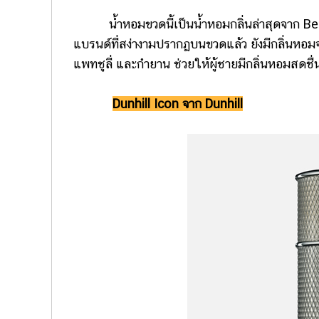
น้ำหอมขวดนี้เป็นน้ำหอมกลิ่นล่าสุดจาก Bentl
แบรนด์ที่สง่างามปรากฏบนขวดแล้ว ยังมีกลิ่นหอม
แพทชูลี่ และกำยาน ช่วยให้ผู้ชายมีกลิ่นหอมสดชื
Dunhill Icon จาก Dunhill