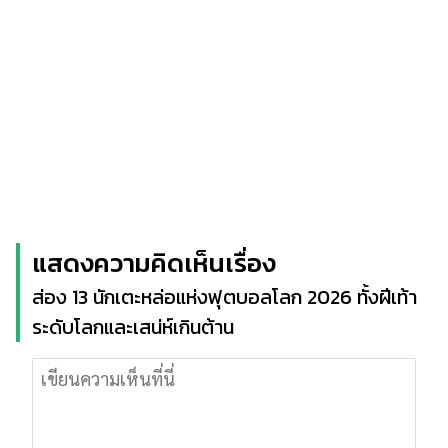
แสดงความคิดเห็นเรื่อง
ส่อง 13 นักเตะหล่อแห่งฟุตบอลโลก 2026 ทั้งฝีเท้า
ระดับโลกและเสน่ห์เกินต้าน