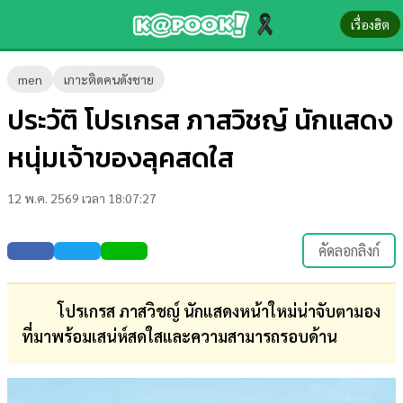
เรื่องฮิต
ข่าว-
men
เกาะติดคนดังชาย
ความ
ประวัติ โปรเกรส ภาสวิชญ์ นักแสดง
รู้
หนุ่มเจ้าของลุคสดใส
ข่าว
12 พ.ค. 2569 เวลา 18:07:27
ข่าว
บันเทิง
คัดลอกลิงก์
ตรวจ
หวย
โปรเกรส ภาสวิชญ์ นักแสดงหน้าใหม่น่าจับตามอง
ที่มาพร้อมเสน่ห์สดใสและความสามารถรอบด้าน
ผล
บอล
สด