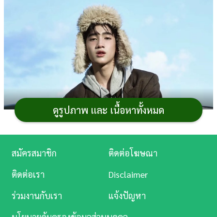
การ
เงิน
การ
ศึกษา
บันเทิง
ดูรูปภาพ และ เนื้อหาทั้งหมด
ดู
หนัง
Music
สมัครสมาชิก
ติดต่อโฆษณา
Station
ติดต่อเรา
Disclaimer
ละคร
ร่วมงานกับเรา
แจ้งปัญหา
บันเทิง
นโยบายคุ้มครองข้อมูลส่วนบุคคล