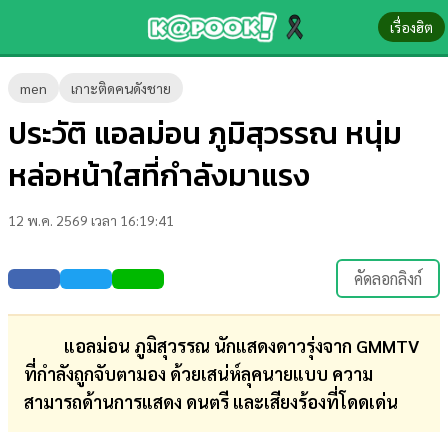
เรื่องฮิต
ข่าว-
men
เกาะติดคนดังชาย
ความ
ประวัติ แอลม่อน ภูมิสุวรรณ หนุ่ม
รู้
หล่อหน้าใสที่กำลังมาแรง
ข่าว
12 พ.ค. 2569 เวลา 16:19:41
ข่าว
บันเทิง
คัดลอกลิงก์
ตรวจ
หวย
แอลม่อน ภูมิสุวรรณ นักแสดงดาวรุ่งจาก GMMTV
ที่กำลังถูกจับตามอง ด้วยเสน่ห์ลุคนายแบบ ความ
ผล
สามารถด้านการแสดง ดนตรี และเสียงร้องที่โดดเด่น
บอล
สด