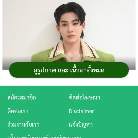
การ
เงิน
การ
ศึกษา
บันเทิง
ดูรูปภาพ และ เนื้อหาทั้งหมด
ดู
หนัง
Music
สมัครสมาชิก
ติดต่อโฆษณา
Station
ติดต่อเรา
Disclaimer
ละคร
ร่วมงานกับเรา
แจ้งปัญหา
บันเทิง
นโยบายคุ้มครองข้อมูลส่วนบุคคล