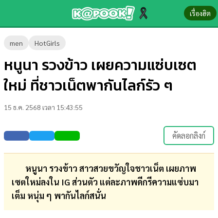
เรื่องฮิต
ข่าว-
men
HotGirls
ความ
หนูนา รวงข้าว เผยความแซ่บเซต
รู้
ใหม่ ที่ชาวเน็ตพากันไลก์รัว ๆ
ข่าว
15 ธ.ค. 2568 เวลา 15:43:55
ข่าว
บันเทิง
คัดลอกลิงก์
ตรวจ
หวย
หนูนา รวงข้าว สาวสวยขวัญใจชาวเน็ต เผยภาพ
เซตใหม่ลงใน IG ส่วนตัว แต่ละภาพดีกรีความแซ่บมา
ผล
เต็ม หนุ่ม ๆ พากันไลก์สนั่น
บอล
สด