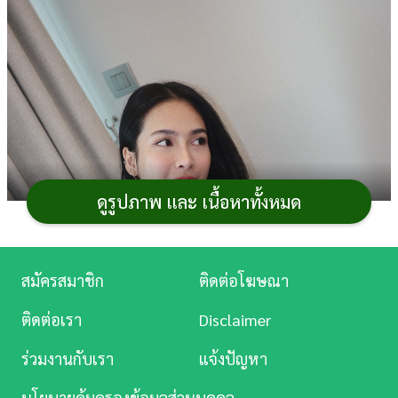
การ
เงิน
การ
ศึกษา
บันเทิง
ดูรูปภาพ และ เนื้อหาทั้งหมด
ดู
หนัง
Music
สมัครสมาชิก
ติดต่อโฆษณา
Station
ติดต่อเรา
Disclaimer
ละคร
ร่วมงานกับเรา
แจ้งปัญหา
บันเทิง
นโยบายคุ้มครองข้อมูลส่วนบุคคล