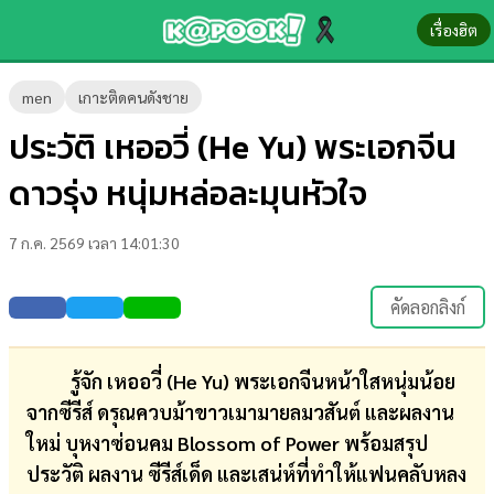
เรื่องฮิต
ข่าว-
men
เกาะติดคนดังชาย
ความ
ประวัติ เหออวี่ (He Yu) พระเอกจีน
รู้
ดาวรุ่ง หนุ่มหล่อละมุนหัวใจ
ข่าว
7 ก.ค. 2569 เวลา 14:01:30
ข่าว
บันเทิง
คัดลอกลิงก์
ตรวจ
หวย
รู้จัก เหออวี่ (He Yu) พระเอกจีนหน้าใสหนุ่มน้อย
จากซีรีส์ ดรุณควบม้าขาวเมามายลมวสันต์ และผลงาน
ผล
ใหม่ บุหงาซ่อนคม Blossom of Power
พร้อมสรุป
บอล
ประวัติ ผลงาน ซีรีส์เด็ด และเสน่ห์ที่ทำให้แฟนคลับหลง
สด