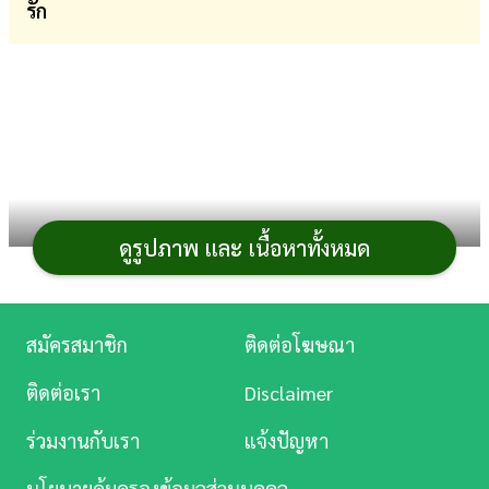
รัก
การ
เงิน
การ
ศึกษา
บันเทิง
ดูรูปภาพ และ เนื้อหาทั้งหมด
ดู
หนัง
Music
สมัครสมาชิก
ติดต่อโฆษณา
Station
ติดต่อเรา
Disclaimer
ละคร
ร่วมงานกับเรา
แจ้งปัญหา
บันเทิง
นโยบายคุ้มครองข้อมูลส่วนบุคคล