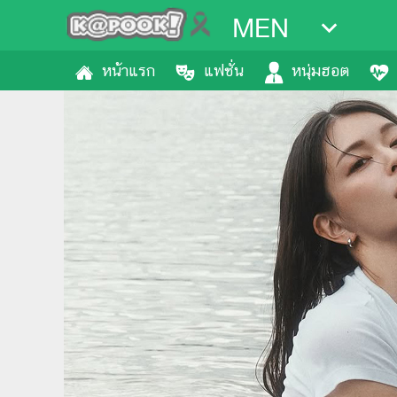
MEN
หน้าแรก
แฟชั่น
หนุ่มฮอต