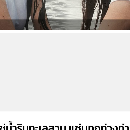
ช่น้ำริมทะเลสาบ แซ่บทุกท่วงท่า