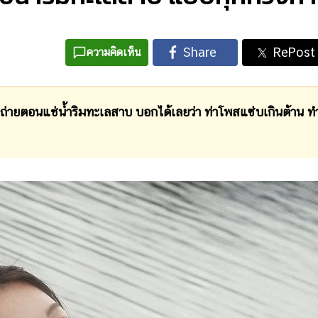
ความคิดเห็น
ถ่ายตอนแช่น้ำริมทะเลสาบ บอกได้เลยว่า ท่าโพสแซ่บเกินต้าน ท