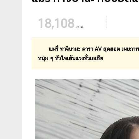
18,108
อ่าน
แมรี่ ทาจิบานะ ดารา AV สุดฮอต เผยภาพ
หนุ่ม ๆ หัวใจเต้นแรงทั่วเอเชีย