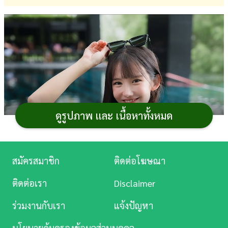
การ
เงิน
การ
ศึกษา
บันเทิง
ดูรูปภาพ และ เนื้อหาทั้งหมด
ดู
หนัง
Music
สมัครสมาชิก
ติดต่อโฆษณา
Station
ติดต่อเรา
Disclaimer
ละคร
ร่วมงานกับเรา
แจ้งปัญหา
บันเทิง
นโยบายคุ้มครองข้อมูลส่วนบุคคล