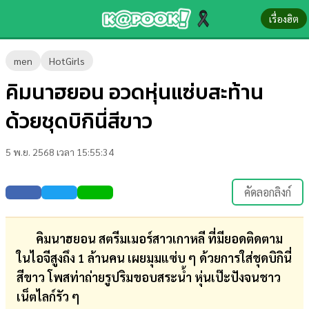
เรื่องฮิต
ข่าว-
men
HotGirls
ความ
คิมนาฮยอน อวดหุ่นแซ่บสะท้าน
รู้
ด้วยชุดบิกินี่สีขาว
ข่าว
5 พ.ย. 2568 เวลา 15:55:34
ข่าว
บันเทิง
คัดลอกลิงก์
ตรวจ
หวย
คิมนาฮยอน สตรีมเมอร์สาวเกาหลี ที่มียอดติดตาม
ในไอจีสูงถึง 1 ล้านคน เผยมุมแซ่บ ๆ ด้วยการใส่ชุดบิกินี่
ผล
สีขาว โพสท่าถ่ายรูปริมขอบสระน้ำ หุ่นเป๊ะปังจนชาว
บอล
เน็ตไลก์รัว ๆ
สด