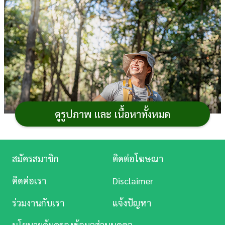
การ
เงิน
การ
ศึกษา
บันเทิง
ดูรูปภาพ และ เนื้อหาทั้งหมด
ดู
หนัง
Music
สมัครสมาชิก
ติดต่อโฆษณา
ในยุคที่ชีวิตเร่งรีบ ผู้ชายหลายคนต้องเผชิญกับ
Station
กิจกรรมกลางแจ้ง แดด ลม ฝุ่น หรือแม้แต่งานหนักในแต่ละ
ติดต่อเรา
Disclaimer
วัน ซึ่งล้วนส่งผลต่อสุขภาพผิวโดยตรง แต่ใช่ว่าจะต้องมีเวลา
ละคร
ร่วมงานกับเรา
แจ้งปัญหา
เยอะถึงจะดูแลผิวได้ เพราะจริง ๆ แล้ว
Skincare Routine
บันเทิง
ผู้ชาย
และการใช้
ครีมบำรุงผิวหน้า
ที่เหมาะสมสามารถทำได้
นโยบายคุ้มครองข้อมูลส่วนบุคคล