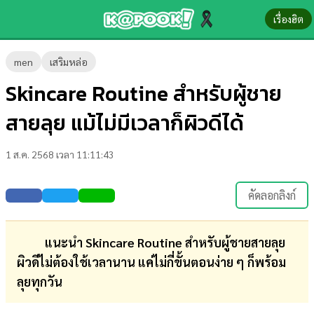
เรื่องฮิต
ข่าว-
men
เสริมหล่อ
ความ
Skincare Routine สำหรับผู้ชาย
รู้
สายลุย แม้ไม่มีเวลาก็ผิวดีได้
ข่าว
1 ส.ค. 2568 เวลา 11:11:43
ข่าว
บันเทิง
คัดลอกลิงก์
ตรวจ
หวย
แนะนำ Skincare Routine สำหรับผู้ชายสายลุย
ผิวดีไม่ต้องใช้เวลานาน แค่ไม่กี่ขั้นตอนง่าย ๆ ก็พร้อม
ผล
ลุยทุกวัน
บอล
สด