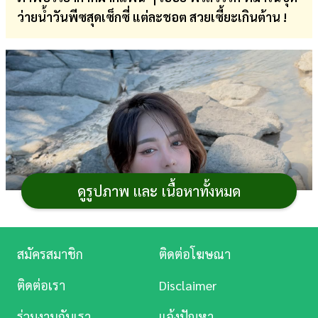
ว่ายน้ำวันพีซสุดเซ็กซี่ แต่ละชอต สวยเซี้ยะเกินต้าน !
การ
เงิน
การ
ศึกษา
บันเทิง
ดู
หนัง
ดูรูปภาพ และ เนื้อหาทั้งหมด
Music
Station
สมัครสมาชิก
ติดต่อโฆษณา
ละคร
ติดต่อเรา
Disclaimer
บันเทิง
ร่วมงานกับเรา
แจ้งปัญหา