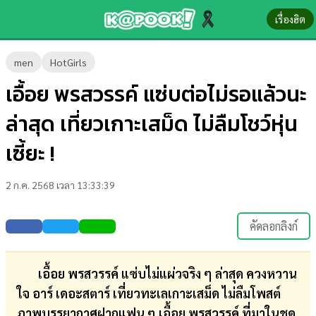
เรื่องฮิต
ข่าว-
men
HotGirls
ความ
เอื้อย พรสวรรค์ แซ่บต่อไม่รอแล้วนะ
รู้
ล่าสุด เที่ยวเกาะเสม็ด ไม่ลืมโชว์หุ่น
ข่าว
เซี้ยะ !
ข่าว
2 ก.ค. 2568 เวลา 13:33:39
บันเทิง
ตรวจ
คัดลอกลิงก์
หวย
ผล
เอื้อย พรสวรรค์ แซ่บไม่แผ่วจริง ๆ ล่าสุด ควงหวาน
บอล
ใจ อาร์ เดอะสตาร์ เที่ยวทะเลเกาะเสม็ด ไม่ลืมโพสต์
สด
ภาพบรรยากาศฝากแฟน ๆ เอื้อย พรสวรรค์ ที่มาในชุด