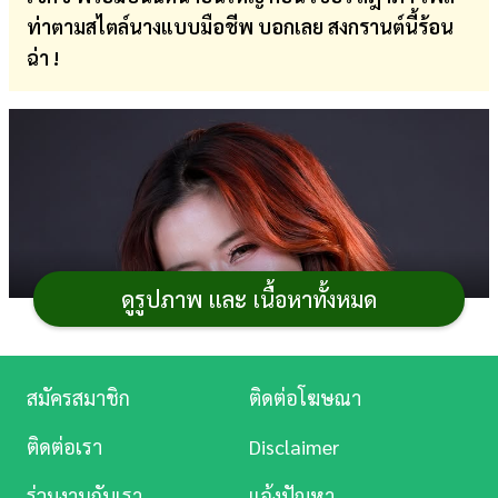
ท่าตามสไตล์นางแบบมือชีพ บอกเลย สงกรานต์นี้ร้อน
การ
ฉ่า !
เงิน
การ
ศึกษา
บันเทิง
ดู
หนัง
ดูรูปภาพ และ เนื้อหาทั้งหมด
Music
Station
สมัครสมาชิก
ติดต่อโฆษณา
ละคร
ติดต่อเรา
Disclaimer
บันเทิง
ร่วมงานกับเรา
แจ้งปัญหา