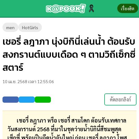
เรื่องฮิต
ข่าว-
men
HotGirls
ความ
เชอรี่ ลฎาภา นุ่งบิกินี่เล่นน้ำ ต้อนรับ
รู้
สงกรานต์แบบเดือด ๆ ตามวิถีเซ็กซี่
ข่าว
สตาร์
ข่าว
10 เม.ย. 2568 เวลา 12:55:06
บันเทิง
ตรวจ
คัดลอกลิงก์
หวย
ผล
เชอรี่ ลฎาภา หรือ เชอรี่ สามโคก ต้อนรับเทศกาล
บอล
วันสงกรานต์ 2568 ที่มาในชุดว่ายน้ำบิกินี่สีชมพูสุด
สด
เซ็กซี่ พร้อมปืนฉีดน้ำอันใหญ่ ก่อน เชอรี่ ลฎาภา โพส