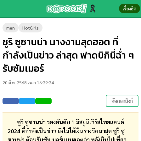
เรื่องฮิต
ข่าว-
men
HotGirls
ความ
ซูริ ซูซานน่า นางงามสุดฮอต ที่
รู้
กำลังเป็นข่าว ล่าสุด ฟาดบิกินี่ฉ่ำ ๆ
ข่าว
รับซัมเมอร์
ข่าว
20 มี.ค. 2568 เวลา 16:29:24
บันเทิง
ตรวจ
คัดลอกลิงก์
หวย
ผล
ซูริ ซูซานน่า รองอันดับ 1 มิสยูนิเวิร์สไทยแลนด์
บอล
2024 ที่กำลังเป็นข่าว ยังไม่ได้เงินรางวัล ล่าสุด ซูริ ซู
สด
ซานน่า ต้อนรับซัมเมอร์แบบฮอตฉ่า หลังบินไปเที่ยว