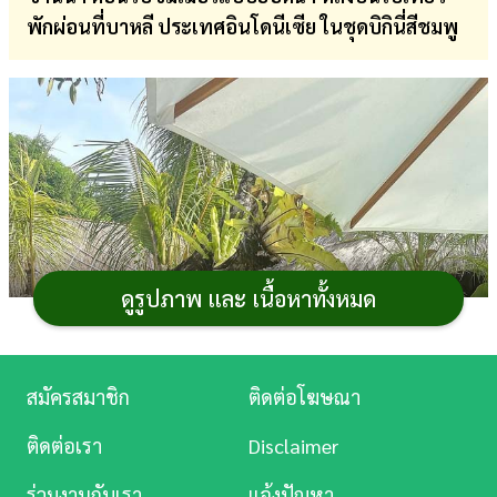
พักผ่อนที่บาหลี ประเทศอินโดนีเซีย ในชุดบิกินี่สีชมพู
การ
เงิน
การ
ศึกษา
บันเทิง
ดู
หนัง
ดูรูปภาพ และ เนื้อหาทั้งหมด
Music
Station
สมัครสมาชิก
ติดต่อโฆษณา
ละคร
ติดต่อเรา
Disclaimer
บันเทิง
ร่วมงานกับเรา
แจ้งปัญหา