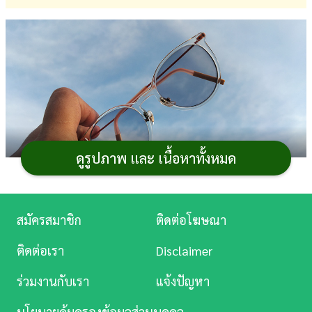
การ
เงิน
การ
ศึกษา
บันเทิง
ดูรูปภาพ และ เนื้อหาทั้งหมด
ดู
หนัง
แว่นตา
นับเป็นอีกหนึ่งไอเทมที่ขาดไม่ได้ของหนุ่ม ๆ
Music
สมัครสมาชิก
ติดต่อโฆษณา
เพราะนอกจากจะช่วยเรื่องสุขภาพตาแล้วยังเสริมบุคลิกให้ดู
Station
ติดต่อเรา
Disclaimer
เท่ขึ้นอีกด้วย แต่สำหรับหนุ่ม ๆ คนไหนที่ไม่รู้จะเลือกแว่น
ละคร
อย่างไรให้เข้ากับตัวเอง วันนี้กระปุกดอทคอมมีเคล็ดลับ
เลือก
ร่วมงานกับเรา
แจ้งปัญหา
แว่นให้เข้ากับรูปหน้า ผู้ชาย
มาแนะนำกัน บอกเลยว่าใส่แล้ว
บันเทิง
หล่อ เพิ่มความมั่นใจได้อีกเป็นกองแน่นอน
นโยบายคุ้มครองข้อมูลส่วนบุคคล