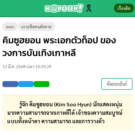
เรื่องฮิต
ข่าว-
men
เกาะติดคนดังชาย
ความ
คิมซูฮยอน พระเอกตัวท็อป ของ
รู้
วงการบันเทิงเกาหลี
ข่าว
13 มี.ค. 2568 เวลา 10:30:29
ข่าว
บันเทิง
คัดลอกลิงก์
ตรวจ
หวย
รู้จัก คิมซูฮยอน (Kim Soo Hyun) นักแสดงหนุ่ม
มากความสามารถจากเกาหลีใต้ เจ้าของความสมบูรณ์
ผล
แบบทั้งหน้าตา ความสามารถ และการวางตัว
บอล
สด