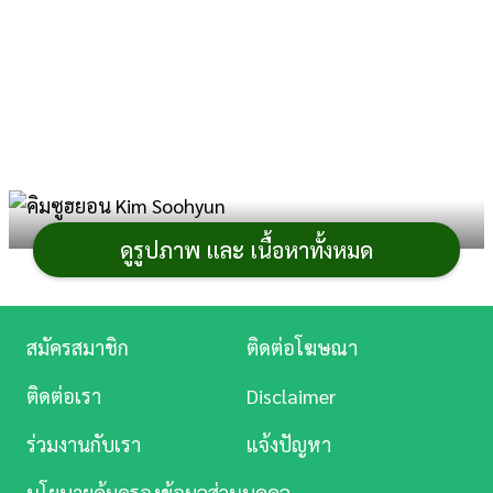
การ
เงิน
การ
ศึกษา
บันเทิง
ภาพจาก : Instagram soohyun_k216
ดูรูปภาพ และ เนื้อหาทั้งหมด
ดู
คิมซูฮยอน
นักแสดงหนุ่มชื่อดังที่การันตีความยืนหนึ่ง
หนัง
แห่งวงการบันเทิงเกาหลีใต้ กว่า 10 ปีที่เขาโลดแล่นบนหน้า
Music
จอ มีผลงานครองใจบรรดาสาว ๆ แทบจะทุกบทบาท ปฏิเสธ
สมัครสมาชิก
ติดต่อโฆษณา
Station
ไม่ได้เลยว่าเขาคนนี้ขึ้นแท่นเป็นพระเอกซุปตาร์ที่ได้รับ
ติดต่อเรา
Disclaimer
ความนิยมเป็นอันดับต้น ๆ แถมยังพ่วงตำแหน่งพระเอกที่มี
ละคร
ค่าตัวแพงที่สุดในวงการบันเทิงแดมกิมจิด้วย ในวันนี้กระปุ
ร่วมงานกับเรา
แจ้งปัญหา
กดอทคอมจะพาเพื่อน ๆ ไปทำความรู้จักกับ
บันเทิง
คิมซูฮยอน
ทั้ง
นโยบายคุ้มครองข้อมูลส่วนบุคคล