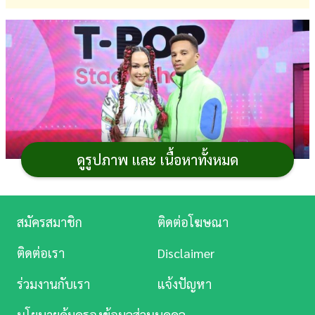
การ
เงิน
การ
ศึกษา
บันเทิง
ดูรูปภาพ และ เนื้อหาทั้งหมด
ดู
หนัง
Music
สมัครสมาชิก
ติดต่อโฆษณา
ภาพจาก : Instagram tpopstage_official
Station
ติดต่อเรา
Disclaimer
ความรักกำลังหวานสุกงอมเลยทีเดียว สำหรับ
ดารา
สาว
ละคร
มากความสามารถอย่าง
ซาร่า โฮเลอร์
หรือ
ซาร่า AF
เพราะ
ร่วมงานกับเรา
แจ้งปัญหา
บันเทิง
หลังจากปิดฉากความรัก 14 ปีกับดีเจ เต้ย ธโนทัย ไป จะเห็น
นโยบายคุ้มครองข้อมูลส่วนบุคคล