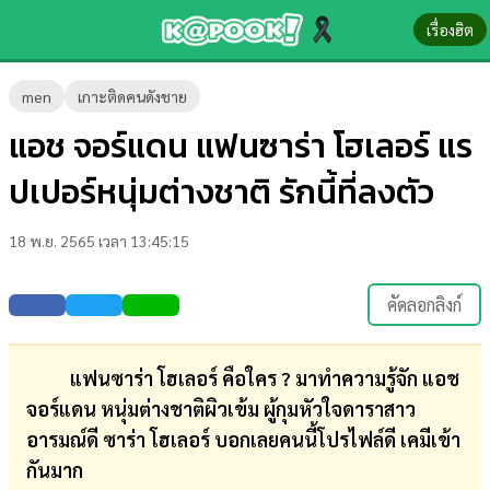
เรื่องฮิต
ข่าว-
men
เกาะติดคนดังชาย
ความ
แอช จอร์แดน แฟนซาร่า โฮเลอร์ แร
รู้
ปเปอร์หนุ่มต่างชาติ รักนี้ที่ลงตัว
ข่าว
18 พ.ย. 2565 เวลา 13:45:15
ข่าว
บันเทิง
คัดลอกลิงก์
ตรวจ
หวย
แฟนซาร่า โฮเลอร์ คือใคร ? มาทำความรู้จัก แอช
จอร์แดน หนุ่มต่างชาติผิวเข้ม ผู้กุมหัวใจดาราสาว
ผล
อารมณ์ดี ซาร่า โฮเลอร์ บอกเลยคนนี้โปรไฟล์ดี เคมีเข้า
บอล
กันมาก
สด