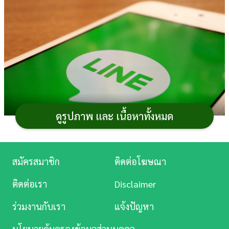
การ
เงิน
การ
ศึกษา
บันเทิง
ดูรูปภาพ และ เนื้อหาทั้งหมด
ดู
หนัง
ภาพจาก : shutterstock.com / slyellow
Music
สมัครสมาชิก
ติดต่อโฆษณา
Station
สำหรับผู้ที่ใช้ไลน์แล้วเกิดความต้องการอยากบล็อกใคร
ติดต่อเรา
Disclaimer
บางคน หรือซ่อนคนนั้นจากรายชื่อเพื่อน ไม่ว่าจะด้วย
ละคร
เหตุผลอะไรก็ตาม แต่ยังไม่รู้วิธีว่าต้องทำอย่างไรบ้าง และ
ร่วมงานกับเรา
แจ้งปัญหา
บันเทิง
อาจไม่แน่ใจว่าถ้าบล็อกหรือซ่อนไปแล้วจะส่งผลอย่างไร
นโยบายคุ้มครองข้อมูลส่วนบุคคล