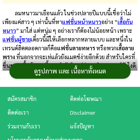
การ
ลมหนาวมาเยือนแล้ว ในช่วงปลายปีแบบนี้เชื่อว่าไม่
เงิน
เพียงแค่สาว ๆ เท่านั้นที่หา
แฟชั่นหน้าหนาว
อย่าง “
เสื้อกัน
หนาว
” มาใส่ แต่หนุ่ม ๆ อย่างเราก็ต้องไม่น้อยหน้า เพราะ
การ
แฟชั่นผู้ชาย
เดี๋ยวนี้มีให้เลือกหลากหลายแบบ และหนึ่งใน
ศึกษา
เทรนด์ฮิตตลอดกาลก็คือ
แฟชั่นลายทหาร
หรือพวก
เสื้อลาย
บันเทิง
พราง
ที่นอกจากจะเท่แล้วยังแมตช์ง่ายอีกด้วย สำหรับใครที่
ชื่นชอบเสื้อผ้าลายนี้และกำลังคิดอยู่ว่าจะนำมาแมตช์ยังไงดี
ดูรูปภาพ และ เนื้อหาทั้งหมด
ดู
กระปุกดอทคอมมี 12 ไอเดีย
เสื้อกันหนาวลายทหาร
มาฝาก
หนัง
รับรองว่าเท่ คูล แถมอบอุ่นอีกด้วย
Music
ทำไมลายทหารถึงกลายมาเป็นแฟชั่นได้
สมัครสมาชิก
ติดต่อโฆษณา
Station
แฟชั่นลายทหารได้รับอิทธิพลมาจากกองทัพสหรัฐฯ
ติดต่อเรา
Disclaimer
โดยสันนิษฐานว่ามีมาตั้งแต่สงครามโลกครั้งที่ 2 และเข้ามาสู่
ละคร
ร่วมงานกับเรา
แจ้งปัญหา
วัฒนธรรมแฟชั่นของอเมริกาในช่วงทศวรรษ 1960 และ
บันเทิง
1970 เนื่องจากทหารที่กลับมาจากสงครามก็สวมใส่ชุดทหาร
นโยบายคุ้มครองข้อมูลส่วนบุคคล