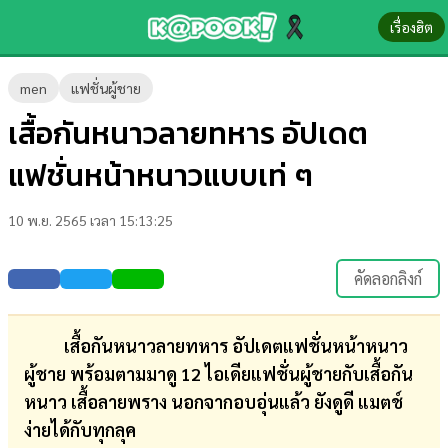
เรื่องฮิต
ข่าว-
men
แฟชั่นผู้ชาย
ความ
เสื้อกันหนาวลายทหาร อัปเดต
รู้
แฟชั่นหน้าหนาวแบบเท่ ๆ
ข่าว
10 พ.ย. 2565 เวลา 15:13:25
ข่าว
บันเทิง
คัดลอกลิงก์
ตรวจ
หวย
เสื้อกันหนาวลายทหาร อัปเดตแฟชั่นหน้าหนาว
ผู้ชาย พร้อมตามมาดู 12 ไอเดียแฟชั่นผู้ชายกับเสื้อกัน
ผล
หนาว เสื้อลายพราง นอกจากอบอุ่นแล้ว ยังดูดี แมตช์
บอล
ง่ายได้กับทุกลุค
สด