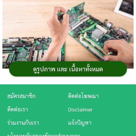
การ
เงิน
การ
ศึกษา
บันเทิง
ดูรูปภาพ และ เนื้อหาทั้งหมด
ดู
หนัง
หลายคนอาจจะเคยได้ยินคำว่า “
เมนเบอร์ด
” อยู่หลาย
ครั้ง โดยเฉพาะในวงการคอมพิวเตอร์ บ้างก็อาจเคยเห็นวาง
Music
สมัครสมาชิก
ติดต่อโฆษณา
ขายตามร้านค้าต่าง ๆ แต่ก็ไม่รู้ว่ามันคืออะไร และทำหน้าที่
Station
ติดต่อเรา
Disclaimer
อะไรบ้าง ดังนั้นวันนี้เราจะพาไปทำความรู้จักกับสิ่งนี้กัน
ละคร
บอกเลยว่าไม่ต้องมีความรู้เรื่องคอมพิวเตอร์มาก ก็สามารถ
ร่วมงานกับเรา
แจ้งปัญหา
ทำความเข้าใจได้ไม่ยาก
บันเทิง
นโยบายคุ้มครองข้อมูลส่วนบุคคล