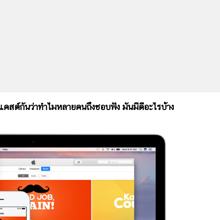
์กันว่าทำไมหลายคนถึงชอบฟัง มันมีดีอะไรบ้าง