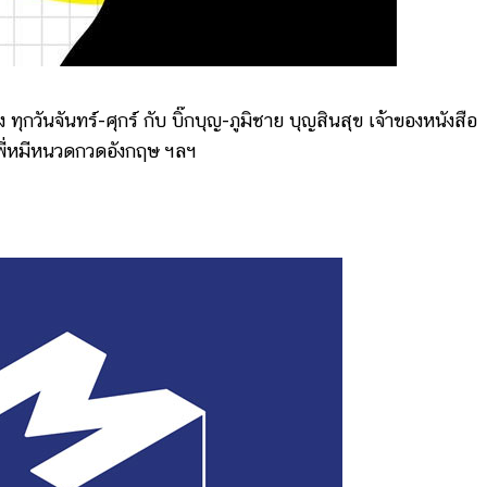
นจันทร์-ศุกร์ กับ บิ๊กบุญ-ภูมิชาย บุญสินสุข เจ้าของหนังสือ
น พี่หมีหนวดกวดอังกฤษ ฯลฯ