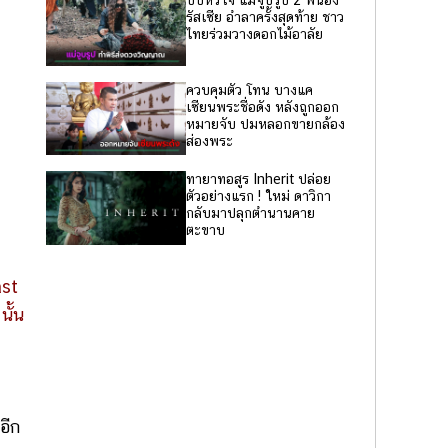
บีบหัวใจ แม่จูบรูป 2 พี่น้อง
รัสเซีย อำลาครั้งสุดท้าย ชาว
ไทยร่วมวางดอกไม้อาลัย
ควบคุมตัว โทน บางแค
เซียนพระชื่อดัง หลังถูกออก
หมายจับ ปมหลอกขายกล้อง
ส่องพระ
ทายาทอสูร Inherit ปล่อย
ตัวอย่างแรก ! ใหม่ ดาวิกา
กลับมาปลุกตำนานคาย
ตะขาบ
ast
นั้น
อีก