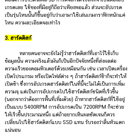
แต่งงาน
เกรดเลย ใช้ของที่มีอยู่ก็ถือว่าเพียงพอแล้ว ส่วนจะอัปเกรด
เป็นรุ่นไหนนั้นก็ขึ้นอยู่กับว่าเอามาใช้เล่นเกมกราฟิกหนักแค่
แม่
และ
ไหน ความละเอียดจอเท่าไร
เด็ก
3. ฮาร์ดดิสก์
สัตว์
เลี้ยง
หลายคนอาจจะยังไม่รู้ว่าฮาร์ดดิสก์ที่เอาไว้ใช้เก็บ
Infographic
ข้อมูลนั้น ความจริงแล้วมันก็เป็นอีกปัจจัยหนึ่งที่ส่งผลต่อ
ความเร็วของคอมพิวเตอร์ด้วยเหมือนกัน เช่น เวลาเปิดเครื่อง
บริการ
เปิดโปรแกรม หรือเปิดไฟล์ต่าง ๆ ถ้าฮาร์ดดิสก์ช้าก็จะทำให้
เปิดช้า ซึ่งการอัปเกรดฮาร์ดดิสก์ในที่นี้จะไม่ได้เป็นการเพิ่ม
แอปฯ
ความจุ แต่เป็นการอัปเกรดไปใช้ฮาร์ดดิสก์ชนิดที่เร็วขึ้น
กระปุก
(นอกจากว่าต้องการพื้นที่เพิ่มด้วย) ถ้าหากฮาร์ดดิสก์ที่ใช้อยู่
คอร์ส
เป็นแบบ 5400RPM การอัปเกรดเป็น 7200RPM ก็จะช่วย
ออนไลน์
ให้เร็วขึ้นประมาณหนึ่ง แต่ถ้าอยากเห็นผลชัดเจนก็ควร
เรียน
เปลี่ยนไปใช้ฮาร์ดดิสก์แบบ SSD แทน รับรองว่าลื่นหัวแตก
เลข
แน่นอน