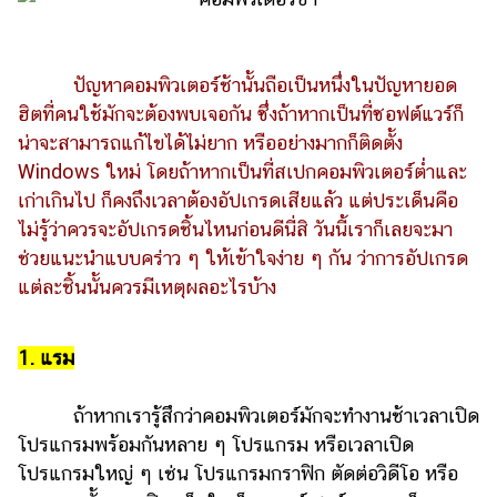
ไตล์
ดูด
วง
ปัญหาคอมพิวเตอร์ช้านั้นถือเป็นหนึ่งในปัญหายอด
ฮิตที่คนใช้มักจะต้องพบเจอกัน ซึ่งถ้าหากเป็นที่ซอฟต์แวร์ก็
ผู้
น่าจะสามารถแก้ไขได้ไม่ยาก หรืออย่างมากก็ติดตั้ง
หญิง
Windows ใหม่ โดยถ้าหากเป็นที่สเปกคอมพิวเตอร์ต่ำและ
ผู้ชาย
เก่าเกินไป ก็คงถึงเวลาต้องอัปเกรดเสียแล้ว แต่ประเด็นคือ
ไม่รู้ว่าควรจะอัปเกรดชิ้นไหนก่อนดีนี่สิ วันนี้เราก็เลยจะมา
สุขภาพ
ช่วยแนะนำแบบคร่าว ๆ ให้เข้าใจง่าย ๆ กัน ว่าการอัปเกรด
ท่อง
แต่ละชิ้นนั้นควรมีเหตุผลอะไรบ้าง
เที่ยว
สูตร
1. แรม
อาหาร
ง่ายๆ
ถ้าหากเรารู้สึกว่าคอมพิวเตอร์มักจะทำงานช้าเวลาเปิด
ช้อป
โปรแกรมพร้อมกันหลาย ๆ โปรแกรม หรือเวลาเปิด
ปิ้ง
โปรแกรมใหญ่ ๆ เช่น โปรแกรมกราฟิก ตัดต่อวิดีโอ หรือ