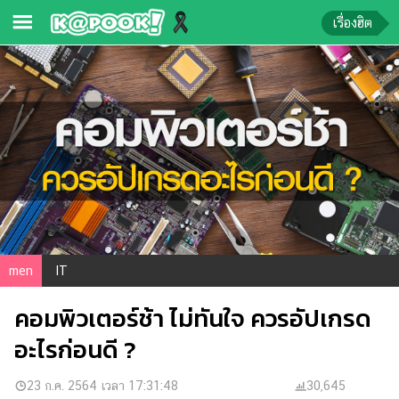
เรื่องฮิต
ข่าว-
ความ
รู้
ข่าว
ข่าว
บันเทิง
ตรวจ
men
IT
หวย
คอมพิวเตอร์ช้า ไม่ทันใจ ควรอัปเกรด
ผล
บอล
อะไรก่อนดี ?
สด
การ
23 ก.ค. 2564 เวลา 17:31:48
30,645