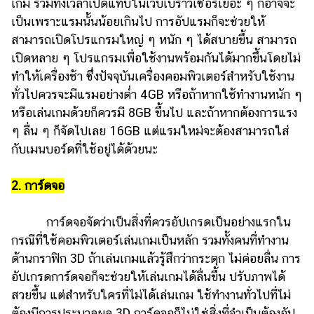
เกม รวมทั้งเวลาเปิดแท็บในเว็บเบราว์เซอร์เยอะ ๆ ก็อาจจะ
รถยนต์
เป็นเพราะแรมนั้นน้อยเกินไป การอัปแรมก็จะช่วยให้
สามารถเปิดโปรแกรมใหญ่ ๆ หนัก ๆ ได้สบายขึ้น สามารถ
บ้าน
เปิดหลาย ๆ โปรแกรมเพื่อใช้งานพร้อมกันได้มากขึ้นโดยไม่
และ
ทำให้เครื่องช้า ซึ่งปัจจุบันเครื่องคอมพิวเตอร์สำหรับใช้งาน
การ
ตกแต่ง
ทั่วไปควรจะมีแรมอย่างต่ำ 4GB หรือถ้าหากใช้ทำงานหนัก ๆ
หรือเล่นเกมด้วยก็ควรมี 8GB ขึ้นไป และถ้าหากต้องการแรง
มือ
ๆ ลื่น ๆ ก็จัดไปเลย 16GB แต่แรมใหม่จะต้องสามารถใส่
ถือ
กับเมนบอร์ดที่ใช้อยู่ได้ด้วยนะ
ราคา
ทอง
2. การ์ดจอ
ราคา
น้ำมัน
การ์ดจอจัดว่าเป็นสิ่งที่ควรอัปเกรดเป็นอย่างแรกใน
กรณีที่ใช้คอมพิวเตอร์เล่นเกมเป็นหลัก รวมทั้งคนที่ทำงาน
วา
ด้านกราฟิก 3D ถ้าเล่นเกมแล้วรู้สึกว่ากระตุก ไม่ค่อยลื่น การ
ไร
อัปเกรดการ์ดจอก็จะช่วยให้เล่นเกมได้ลื่นขึ้น ปรับภาพได้
ตี้
สวยขึ้น แต่สำหรับใครที่ไม่ได้เล่นเกม ใช้ทำงานทั่วไปที่ไม่
ต้องมีการประมวลผล 3D การ์ดจอก็ไม่ใช่สิ่งที่จำเป็นต้องอัป