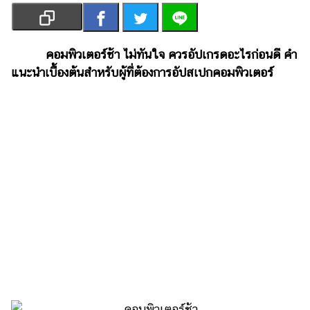
เงิน
การ
ศึกษา
คอมพิวเตอร์ช้า ไม่ทันใจ ควรอัปเกรดอะไรก่อนดี คำ
แนะนำเบื้องต้นสำหรับผู้ที่ต้องการอัปสเปกคอมพิวเตอร์
บันเทิง
รูปภาพ
ดู
หนัง
Music
Station
ละคร
บันเทิง
เกาหลี
ไลฟ์