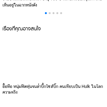
เห็นอยู่ในฉากหนังดัง
เ
เรื่องที่คุณอาจสนใจ
อื้อหือ หนุ่มฟิตหุ่นจนล่ำบึ้กไซส์บิ๊ก คนเทียบเป็น Hulk ในโลก
ความจริง