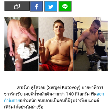
เงิน
การ
ศึกษา
บันเทิง
รูปภาพ
ดู
หนัง
Music
Station
ละคร
เซอร์เก คูโตวอย (Sergei Kutovoy) ชายขาพิการ
บันเทิง
ชาวรัสเซีย เคยมีน้ำหนักตัวมากกว่า 140 กิโลกรัม ฟิต
ออก
เกาหลี
กำลังกาย
อย่างหนัก จนกลายเป็นคนที่มีรูปร่างฟิต แอนด์
ไลฟ์
เฟิร์มได้อย่างไม่น่าเชื่อ