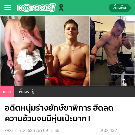
เรื่องฮิต
ข่าว-
ความ
รู้
ข่าว
ข่าว
บันเทิง
ตรวจ
men
เรื่องน่ารู้
หวย
อดีตหนุ่มร่างยักษ์ขาพิการ ฮึดลด
ผล
บอล
ความอ้วนจนมีหุ่นเป๊ะมาก !
สด
การ
21 ก.ย. 2558 เวลา 09:15:55
32,432