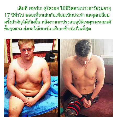
ไตล์
เดิมที เซอร์เก คูโตวอย ใช้ชีวิตตามประสาวัยรุ่นอายุ
ดูด
17 ปีทั่วไป ชอบเที่ยวเล่นกับเพื่อนเป็นประจำ แต่จุดเปลี่ยน
วง
ครั้งสำคัญได้เกิดขึ้น หลังจากเขาประสบอุบัติเหตุทางรถยนต์
ขั้นรุนแรง ส่งผลให้เซอร์เกเสียขาซ้ายไปในที่สุด
ผู้
หญิง
ผู้ชาย
สุขภาพ
ท่อง
เที่ยว
สูตร
อาหาร
ง่ายๆ
ช้อป
ปิ้ง