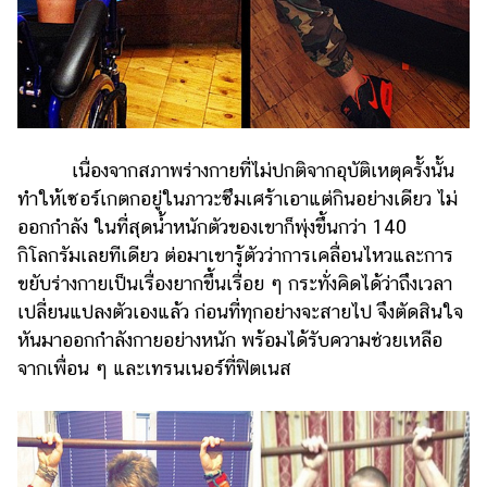
รถยนต์
บ้าน
และ
การ
ตกแต่ง
เนื่องจากสภาพร่างกายที่ไม่ปกติจากอุบัติเหตุครั้งนั้น
มือ
ทำให้เซอร์เกตกอยู่ในภาวะซึมเศร้าเอาแต่กินอย่างเดียว ไม่
ถือ
ออกกำลัง ในที่สุดน้ำหนักตัวของเขาก็พุ่งขึ้นกว่า 140
ราคา
กิโลกรัมเลยทีเดียว ต่อมาเขารู้ตัวว่าการเคลื่อนไหวและการ
ทอง
ขยับร่างกายเป็นเรื่องยากขึ้นเรื่อย ๆ กระทั่งคิดได้ว่าถึงเวลา
เปลี่ยนแปลงตัวเองแล้ว ก่อนที่ทุกอย่างจะสายไป จึงตัดสินใจ
ราคา
หันมาออกกำลังกายอย่างหนัก พร้อมได้รับความช่วยเหลือ
น้ำมัน
จากเพื่อน ๆ และเทรนเนอร์ที่ฟิตเนส
วา
ไร
ตี้