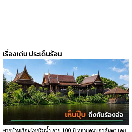
เรื่องเด่น ประเด็นร้อน
ขายบ้านเรือนไทยริมน้ำ อายุ 100 ปี หลายคนบอกคุ้นตา เคย
ผ