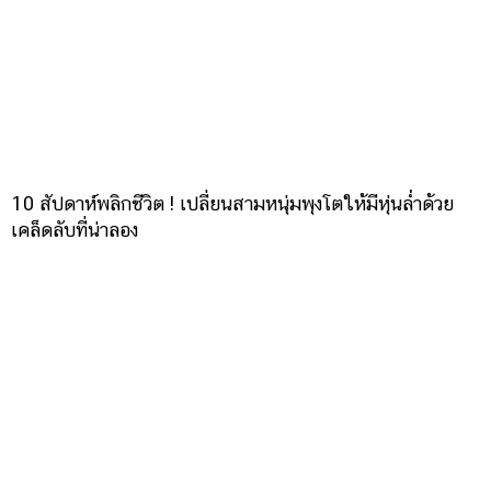
10 สัปดาห์พลิกชีวิต ! เปลี่ยนสามหนุ่มพุงโตให้มีหุ่นล่ำด้วย
เคล็ดลับที่น่าลอง