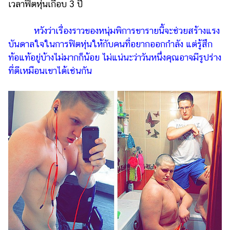
ออนไลน์
เวลาฟิตหุ่นเกือบ 3 ปี
ติดต่อ
หวังว่าเรื่องราวของหนุ่มพิการขารายนี้จะช่วยสร้างแรง
โฆษณา
บันดาลใจในการฟิตหุ่นให้กับคนที่อยากออกกำลัง แต่รู้สึก
แจ้ง
ท้อแท้อยู่บ้างไม่มากก็น้อย ไม่แน่นะว่าวันหนึ่งคุณอาจมีรูปร่าง
ปัญหา
ที่ดีเหมือนเขาได้เช่นกัน
ร่วม
งาน
กับ
เรา