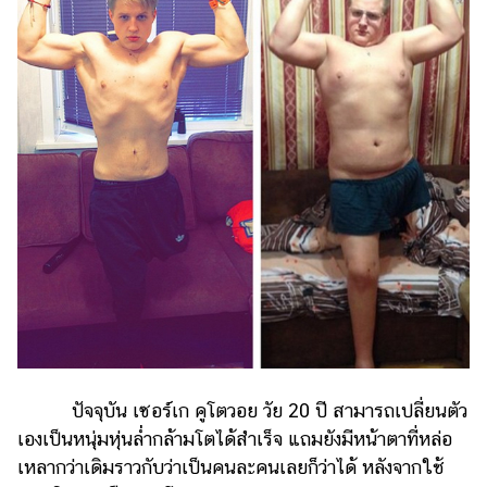
แต่งงาน
แม่
และ
เด็ก
สัตว์
เลี้ยง
Infographic
บริการ
แอปฯ
กระปุก
คอร์ส
ออนไลน์
ปัจจุบัน เซอร์เก คูโตวอย วัย 20 ปี สามารถเปลี่ยนตัว
เองเป็นหนุ่มหุ่นล่ำกล้ามโตได้สำเร็จ แถมยังมีหน้าตาที่หล่อ
เรียน
เหลากว่าเดิมราวกับว่าเป็นคนละคนเลยก็ว่าได้ หลังจากใช้
เลข