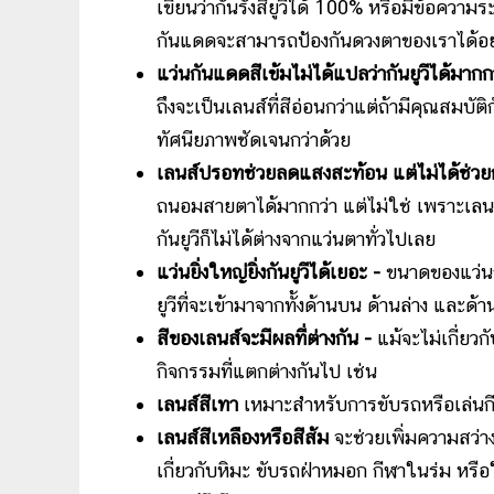
เขียนว่ากันรังสียูวีได้ 100% หรือมีข้อความระ
กันแดดจะสามารถป้องกันดวงตาของเราได้อย
แว่นกันแดดสีเข้มไม่ได้แปลว่ากันยูวีได้มากก
ถึงจะเป็นเลนส์ที่สีอ่อนกว่าแต่ถ้ามีคุณสมบัต
ทัศนียภาพชัดเจนกว่าด้วย
เลนส์ปรอทช่วยลดแสงสะท้อน แต่ไม่ได้ช่วยกั
ถนอมสายตาได้มากกว่า แต่ไม่ใช่ เพราะเลนส
กันยูวีก็ไม่ได้ต่างจากแว่นตาทั่วไปเลย
แว่นยิ่งใหญ่ยิ่งกันยูวีได้เยอะ -
ขนาดของแว่น
ยูวีที่จะเข้ามาจากทั้งด้านบน ด้านล่าง และด้
สีของเลนส์จะมีผลที่ต่างกัน -
แม้จะไม่เกี่ยว
กิจกรรมที่แตกต่างกันไป เช่น
เลนส์สีเทา
เหมาะสำหรับการขับรถหรือเล่นก
เลนส์สีเหลืองหรือสีส้ม
จะช่วยเพิ่มความสว่าง
เกี่ยวกับหิมะ ขับรถฝ่าหมอก กีฬาในร่ม หรื