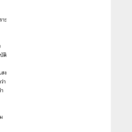
พราะ
ย
ัติ
แสง
ว่า
ทำ
รม