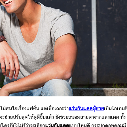
สนใจเรื่องแฟชั่น แต่เชื่อเถอะว่า
แว่นกันแดดผู้ชาย
เป็นไอเทมที
ะช่วยปรับลุคให้ดูดีขึ้นแล้ว ยังช่วยถนอมสายตาจากแสงแดด ทั้ง
ที่ยังไม่รู้ว่าจะเลือก
แว่นกันแดด
แบบไหนดี กระปุกดอทคอมมี