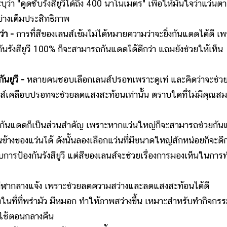
บุว่า "ดูดซับรังสียูวีได้ถึง 400 นาโนเมตร" เพื่อให้มั่นใจว่าแว่นตา
่างเต็มประสิทธิภาพ
ว่า -
การที่สีของเลนส์เข้มไม่ได้หมายความว่าจะยิ่งกันแดดได้ดี เ
ิกันรังสียูวี 100% ก็จะสามารถกันแดดได้ดีกว่า แถมยังช่วยให้เห็น
นยูวี -
หลายคนชอบเลือกเลนส์ปรอทเพราะดูเท่ และคิดว่าจะช่ว
์เคลือบปรอทจะช่วยลดแสงสะท้อนเท่านั้น ตราบใดที่ไม่มีคุณสมบ
กันแดดก็เป็นส่วนสำคัญ เพราะหากแว่นใหญ่ก็จะสามารถช่วยกัน
านข้างของแว่นได้ ดังนั้นลองเลือกแว่นที่มีขนาดใหญ่สักหน่อยก็จะดีก
กับการป้องกันรังสียูวี แต่สีของเลนส์จะช่วยเรื่องการมองเห็นในการ
ีฬากลางแจ้ง เพราะช่วยลดความสว่างและลดแสงสะท้อนได้ดี
ในที่ที่พร่ามัว มีหมอก ทำให้ภาพสว่างขึ้น เหมาะสำหรับทำกิจกร
อใช้ตอนกลางคืน