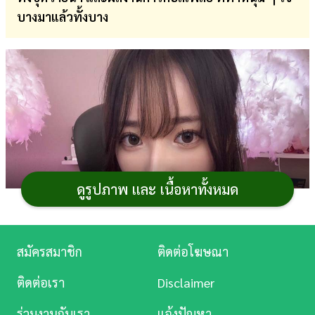
บางมาแล้วทั้งบาง
การ
เงิน
การ
ศึกษา
บันเทิง
ดู
หนัง
ดูรูปภาพ และ เนื้อหาทั้งหมด
Music
Station
สมัครสมาชิก
ติดต่อโฆษณา
ละคร
ติดต่อเรา
Disclaimer
บันเทิง
ร่วมงานกับเรา
แจ้งปัญหา