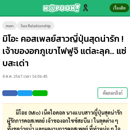
เรื่องฮิต
ข่าว-
men
Sex Relationship
ความ
มิโอะ คอสเพลย์สาวญี่ปุ่นสุดน่ารัก !
รู้
เจ้าของอกภูเขาไฟฟูจิ แต่ละลุค... แซ่
ข่าว
บสะเด่า
ข่าว
4 ต.ค. 2567 เวลา 16:06:45
บันเทิง
ตรวจ
คัดลอกลิงก์
หวย
ผล
มิโอะ (Mio) เน็ตไอดอล นางแบบสาวญี่ปุ่นสุดน่ารัก
บอล
ผู้รักการคอสเพลย์ เจ้าของอกไซซ์สะบึม ! ในลุคต่าง ๆ
สด
ทั้งชุดว่ายน้ำ และผลงานการคอสเพลย์ ที่ทำหนุ่ม ๆ ใจ