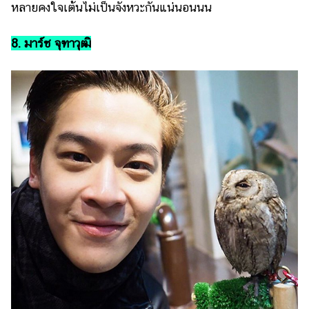
หลายคงใจเต้นไม่เป็นจังหวะกันแน่นอนนน
8. มาร์ช จุฑาวุฒิ