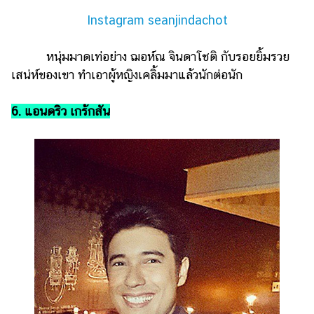
Instagram seanjindachot
หนุ่มมาดเท่อย่าง ฌอห์ณ จินดาโชติ กับรอยยิ้มรวย
เสน่ห์ของเขา ทำเอาผู้หญิงเคลิ้มมาแล้วนักต่อนัก
6. แอนดริว เกร้กสัน