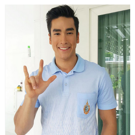
ออนไลน์
ติดต่อ
โฆษณา
แจ้ง
ปัญหา
ร่วม
งาน
กับ
เรา