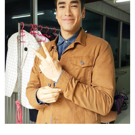
แต่งงาน
แม่
และ
เด็ก
สัตว์
เลี้ยง
Infographic
บริการ
แอปฯ
กระปุก
คอร์ส
ออนไลน์
เรียน
เลข