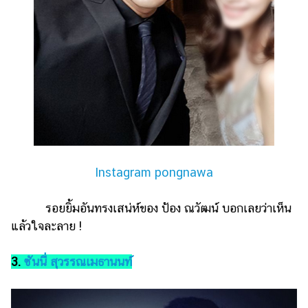
Instagram pongnawa
รอยยิ้มอันทรงเสน่ห์ของ ป้อง ณวัฒน์ บอกเลยว่าเห็น
แล้วใจละลาย !
3.
ซันนี่ สุวรรณเมธานนท์