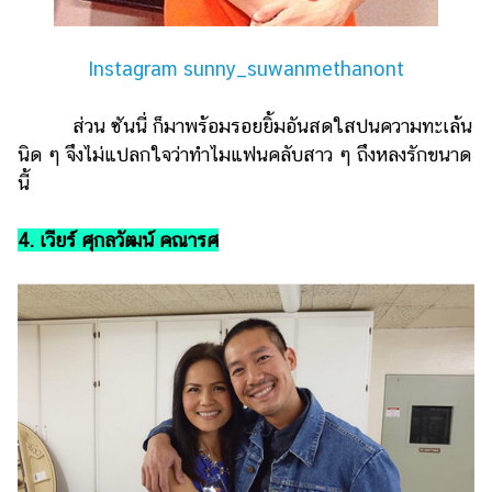
Instagram sunny_suwanmethanont
ส่วน ซันนี่ ก็มาพร้อมรอยยิ้มอันสดใสปนความทะเล้น
นิด ๆ จึงไม่แปลกใจว่าทำไมแฟนคลับสาว ๆ ถึงหลงรักขนาด
นี้
4. เวียร์ ศุกลวัฒน์ คณารศ