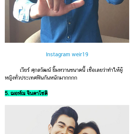
Instagram weir19
เวียร์ ศุกลวัฒน์ ยิ้มหวานขนาดนี้ เชื่อเลยว่าทำให้ผู้
หญิงทั่วประเทศฟินกันหนักมากกกก
5. ฌอห์ณ จินดาโชติ