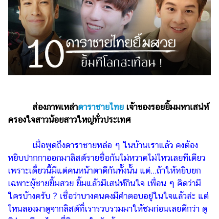
ไตล์
ดูด
วง
ผู้
หญิง
ผู้ชาย
สุขภาพ
ส่องภาพเหล่า
ดาราชายไทย
เจ้าของรอยยิ้มมหาเสน่ห์
ครองใจสาวน้อยสาวใหญ่ทั่วประเทศ
ท่อง
เที่ยว
เมื่อพูดถึงดาราชายหล่อ ๆ ในบ้านเราแล้ว คงต้อง
สูตร
หยิบปากกาออกมาลิสต์รายชื่อกันไม่หวาดไม่ไหวเลยทีเดียว
อาหาร
เพราะเดี๋ยวนี้มีแต่คนหน้าตาดีกันทั้งนั้น แต่...ถ้าให้หยิบยก
ง่ายๆ
เฉพาะผู้ชายยิ้มสวย ยิ้มแล้วมีเสน่ห์กินใจ เพื่อน ๆ คิดว่ามี
ช้อป
ใครบ้างครับ ? เชื่อว่าบางคนคงมีคำตอบอยู่ในใจแล้วล่ะ แต่
ปิ้ง
ไหนลองมาดูจากลิสต์ที่เรารวบรวมมาให้ชมก่อนเลยดีกว่า ดู