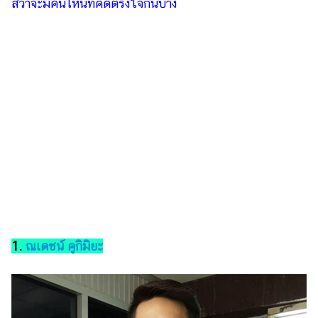
สิว่าจะมีคนไหนที่คิดตรงใจกันบ้าง
รถยนต์
บ้าน
และ
การ
ตกแต่ง
มือ
ถือ
ราคา
ทอง
ราคา
น้ำมัน
1.
ณเดชน์ คูกิมิยะ
วา
ไร
ตี้