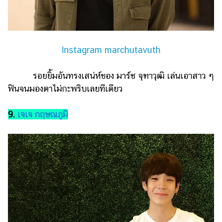
Instagram marchutavuth
รอยยิ้มอันทรงเสน่ห์ของ มาร์ช จุฑาวุฒิ เล่นเอาสาว ๆ
ฟินจนมองตาไม่กะพริบเลยทีเดียว
9.
เจเจ กฤษณภูมิ