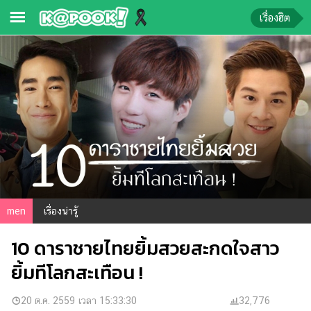
เรื่องฮิต
ข่าว-
ความ
รู้
ข่าว
ข่าว
บันเทิง
ตรวจ
men
เรื่องน่ารู้
หวย
10 ดาราชายไทยยิ้มสวยสะกดใจสาว
ผล
บอล
ยิ้มทีโลกสะเทือน !
สด
การ
20 ต.ค. 2559 เวลา 15:33:30
32,776