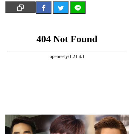
เงิน
การ
ศึกษา
บันเทิง
รูปภาพ
ดู
หนัง
Music
Station
ละคร
บันเทิง
เกาหลี
ไลฟ์